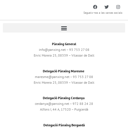
Segueix-nos a les xarxes socials
Pànxing General
info@panxing.net – 93 753 27 08
Enric Morera 25, 08339 – Vilassar de Dalt
Delegació Pànxing Maresme
maresme@panxing.net – 93 753 27 08
Enric Morera 25, 08339 – Vilassar de Dalt
Delegació Pànxing Cerdanya
cerdanya@panxing.net – 972 88 24 28
Alfons I, 44 A, 17520 – Puigcerdà
Delegació Pànxing Berguedà