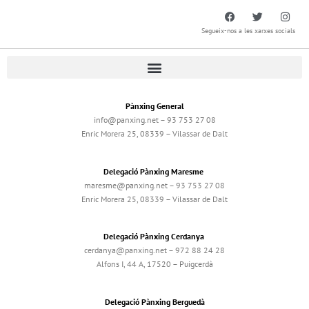
Segueix-nos a les xarxes socials
Pànxing General
info@panxing.net – 93 753 27 08
Enric Morera 25, 08339 – Vilassar de Dalt
Delegació Pànxing Maresme
maresme@panxing.net – 93 753 27 08
Enric Morera 25, 08339 – Vilassar de Dalt
Delegació Pànxing Cerdanya
cerdanya@panxing.net – 972 88 24 28
Alfons I, 44 A, 17520 – Puigcerdà
Delegació Pànxing Berguedà