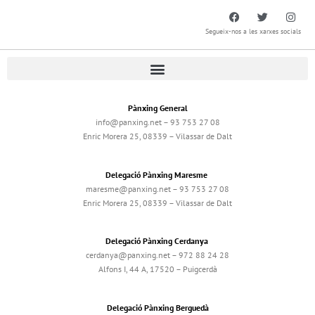
Segueix-nos a les xarxes socials
Pànxing General
info@panxing.net – 93 753 27 08
Enric Morera 25, 08339 – Vilassar de Dalt
Delegació Pànxing Maresme
maresme@panxing.net – 93 753 27 08
Enric Morera 25, 08339 – Vilassar de Dalt
Delegació Pànxing Cerdanya
cerdanya@panxing.net – 972 88 24 28
Alfons I, 44 A, 17520 – Puigcerdà
Delegació Pànxing Berguedà