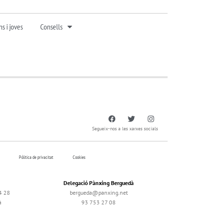
s i joves
Consells
Segueix-nos a les xarxes socials
Pólitica de privacitat
Cookies
Delegació Pànxing Berguedà
4 28
bergueda@panxing.net
à
93 753 27 08