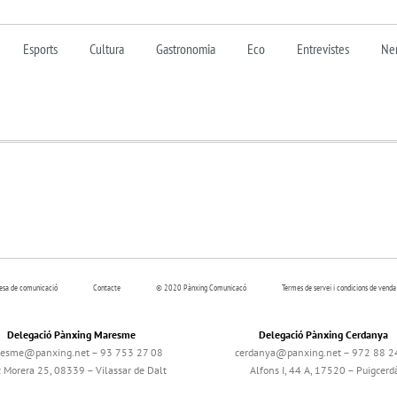
Esports
Cultura
Gastronomia
Eco
Entrevistes
Nen
resa de comunicació
Contacte
© 2020 Pànxing Comunicacó
Termes de servei i condicions de venda
Delegació Pànxing Maresme
Delegació Pànxing Cerdanya
esme@panxing.net – 93 753 27 08
cerdanya@panxing.net – 972 88 2
c Morera 25, 08339 – Vilassar de Dalt
Alfons I, 44 A, 17520 – Puigcerd