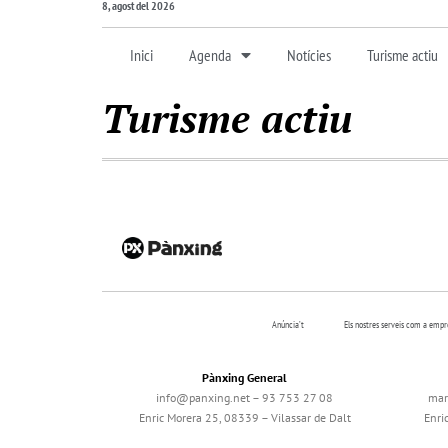
8, agost del 2026
Inici
Agenda
Notícies
Turisme actiu
Turisme actiu
Anúncia’t
Els nostres serveis com a emp
Pànxing General
info@panxing.net – 93 753 27 08
mar
Enric Morera 25, 08339 – Vilassar de Dalt
Enri