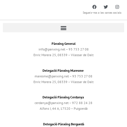
Segueix-nos a les xarxes socials
Pànxing General
info@panxing.net – 93 753 27 08
Enric Morera 25, 08339 – Vilassar de Dalt
Delegació Pànxing Maresme
maresme@panxing.net – 93 753 27 08
Enric Morera 25, 08339 – Vilassar de Dalt
Delegació Pànxing Cerdanya
cerdanya@panxing.net – 972 88 24 28
Alfons I, 44 A, 17520 – Puigcerdà
Delegació Pànxing Berguedà