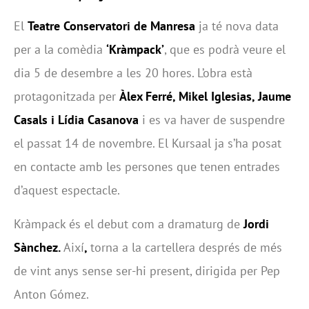
El
Teatre Conservatori
de Manresa
ja té nova data
per a la comèdia
‘Kràmpack’
, que es podrà veure el
dia 5 de desembre a les 20 hores. L’obra està
protagonitzada per
Àlex Ferré, Mikel Iglesias, Jaume
Casals i Lídia Casanova
i es va haver de suspendre
el passat 14 de novembre. El Kursaal ja s’ha posat
en contacte amb les persones que tenen entrades
d’aquest espectacle.
Kràmpack és el debut com a dramaturg de
Jordi
Sànchez.
Així
,
torna a la cartellera després de més
de vint anys sense ser-hi present, dirigida per Pep
Anton Gómez.