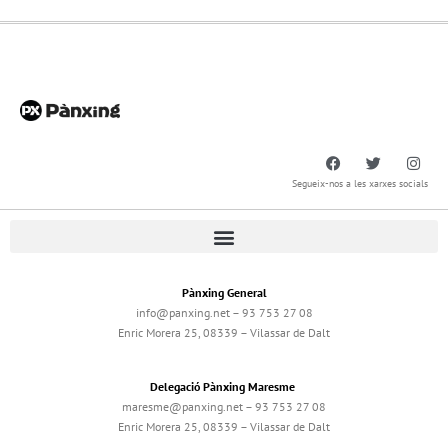
Segueix-nos a les xarxes socials
Pànxing General
info@panxing.net – 93 753 27 08
Enric Morera 25, 08339 – Vilassar de Dalt
Delegació Pànxing Maresme
maresme@panxing.net – 93 753 27 08
Enric Morera 25, 08339 – Vilassar de Dalt