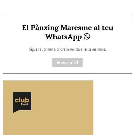
El Pànxing Maresme al teu
WhatsApp
Sigues el primer a tindre la revista a les teves mans.
Envia-me'l