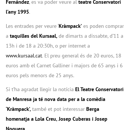
Fernández
, es va poder veure al
teatre Conservatori
l’any 1995
.
Les entrades per veure ‘
Kràmpack’
es poden comprar
a
taquilles del Kursaal,
de dimarts a dissabte, d’11 a
13h i de 18 a 20:30h, o per internet a
www.kursaal.cat
. El preu general és de 20 euros, 18
euros amb el Carnet Galliner i majors de 65 anys i 6
euros pels menors de 25 anys.
Si t’ha agradat llegir la notícia
El Teatre Conservatori
de Manresa ja té nova data per a la comèdia
‘Kràmpack’,
també et pot interessar
Berga
homenatja a Lola Creu, Josep Cuberas i Josep
Noguera.