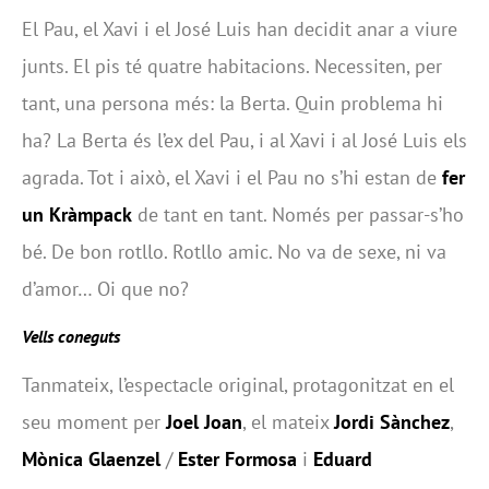
El Pau, el Xavi i el José Luis han decidit anar a viure
junts. El pis té quatre habitacions. Necessiten, per
tant, una persona més: la Berta. Quin problema hi
ha? La Berta és l’ex del Pau, i al Xavi i al José Luis els
agrada. Tot i això, el Xavi i el Pau no s’hi estan de
fer
un Kràmpack
de tant en tant. Només per passar-s’ho
bé. De bon rotllo. Rotllo amic. No va de sexe, ni va
d’amor… Oi que no?
Vells coneguts
Tanmateix, l’espectacle original, protagonitzat en el
seu moment per
Joel Joan
, el mateix
Jordi Sànchez
,
Mònica Glaenzel
/
Ester Formosa
i
Eduard