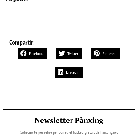
Compartir:
Facebook
Twitter
Pinterest
LinkedIn
Newsletter Pànxing
Subscriu-te per rebre per correu el butlletí gratuït de Pànxing.net​