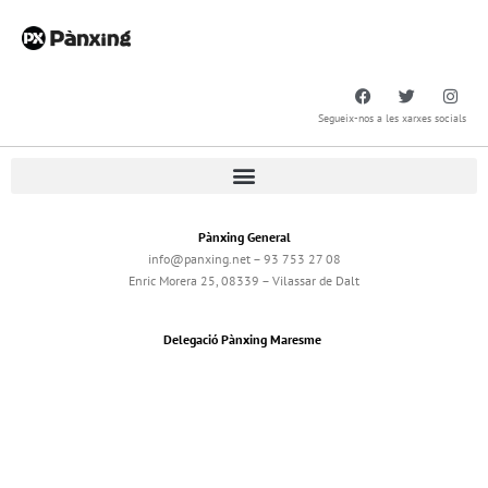
Segueix-nos a les xarxes socials
Pànxing General
info@panxing.net – 93 753 27 08
Enric Morera 25, 08339 – Vilassar de Dalt
Delegació Pànxing Maresme
maresme@panxing.net – 93 753 27 08
Enric Morera 25, 08339 – Vilassar de Dalt
Delegació Pànxing Cerdanya
cerdanya@panxing.net – 972 88 24 28
Alfons I, 44 A, 17520 – Puigcerdà