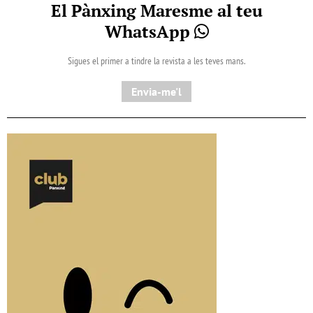
El Pànxing Maresme al teu
WhatsApp
Sigues el primer a tindre la revista a les teves mans.
Envia-me'l