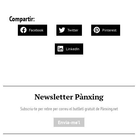
Compartir:
Facebook
Twitter
Pinterest
LinkedIn
Newsletter Pànxing
Subscriu-te per rebre per correu el butlletí gratuït de Pànxing.net​
Envia-me'l