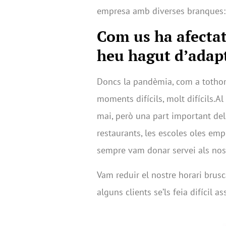
empresa amb diverses branques: ed
Com us ha afecta
heu hagut d’adap
Doncs la pandèmia, com a tothom
moments difícils, molt difícils.A
mai, però una part important dels
restaurants, les escoles oles emp
sempre vam donar servei als nos
Vam reduir el nostre horari bru
alguns clients se’ls feia difícil a