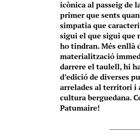
icònica al passeig de l
primer que sents quan 
simpatia que caracteri
sigui el que sigui que
ho tindran. Més enllà d
materialització immedi
darrere el taulell, hi
d’edició de diverses p
arrelades al territori 
cultura berguedana. Co
Patumaire!