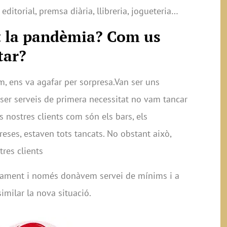
itorial, premsa diària, llibreria, jogueteria…
t la pandèmia? Com us
tar?
, ens va agafar per sorpresa.Van ser uns
l ser serveis de primera necessitat no vam tancar
 nostres clients com són els bars, els
reses, estaven tots tancats. No obstant això,
tres clients
scament i només donàvem servei de mínims i a
ssimilar la nova situació.