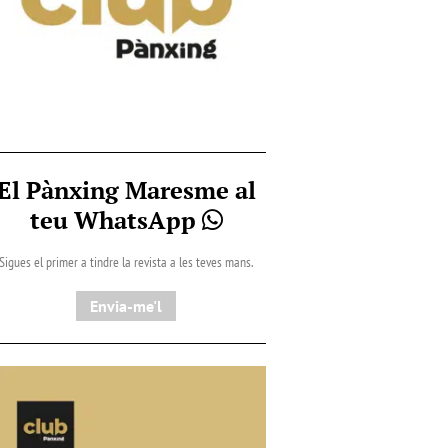
El Pànxing Maresme al
teu WhatsApp
Sigues el primer a tindre la revista a les teves mans.
Envia-me'l