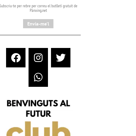
Subscriu-te per rebre per correu el butlletí gratuït de
Pànxing.net​
Envia-me'l