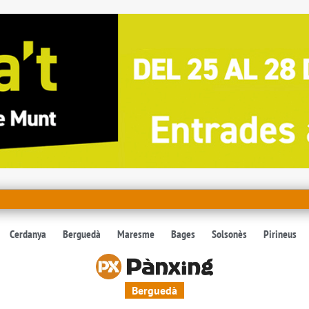
Cerdanya
Berguedà
Maresme
Bages
Solsonès
Pirineus
Berguedà