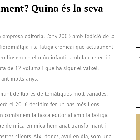
iment? Quina és la seva
empresa editorial l’any 2003 amb l’edició de la
 fibromiàlgia i la fatiga crònicai que actualment
 endinsem en el món infantil amb la col·lecció
ta de 12 volums i que ha sigut el vaixell
urant molts anys.
 munt de llibres de temàtiques molt variades,
Però el 2016 decidim fer un pas més i ens
on combinem la tasca editorial amb la botiga.
que de mica en mica hem anat transformant i
ostres clients. Així doncs, avui en dia, som una