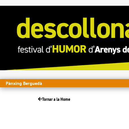
Pànxing Berguedà
Tornar a la Home