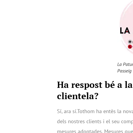
La Patum
Passeig
Ha respost bé a la
clientela?
Sí, ara sí.Tothom ha entès la nova
dels nostres clients i el seu co
mesures adoptades. Mesures que d