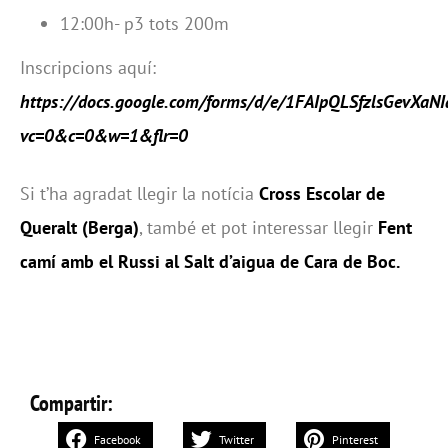
12:00h- p3 tots 200m
Inscripcions aquí:
https://docs.google.com/forms/d/e/1FAIpQLSfzlsGevX
vc=0&c=0&w=1&flr=0
Si t’ha agradat llegir la notícia
Cross Escolar de
Queralt (Berga)
, també et pot interessar llegir
Fent
camí amb el Russi al Salt d’aigua de Cara de Boc
.
Compartir:
Facebook
Twitter
Pinterest