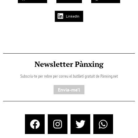
LinkedIn
Newsletter Pànxing
Subscriu-te per rebre per correu el butlletí gratuït de Pànxing.net​
Envia-me'l