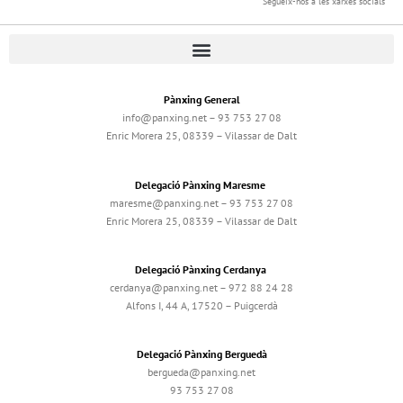
Segueix-nos a les xarxes socials
Pànxing General
info@panxing.net – 93 753 27 08
Enric Morera 25, 08339 – Vilassar de Dalt
Delegació Pànxing Maresme
maresme@panxing.net – 93 753 27 08
Enric Morera 25, 08339 – Vilassar de Dalt
Delegació Pànxing Cerdanya
cerdanya@panxing.net – 972 88 24 28
Alfons I, 44 A, 17520 – Puigcerdà
Delegació Pànxing Berguedà
bergueda@panxing.net
93 753 27 08