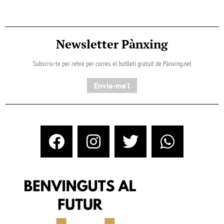
Newsletter Pànxing
Subscriu-te per rebre per correu el butlletí gratuït de Pànxing.net​
Envia-me'l