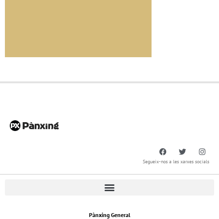
Segueix-nos a les xarxes socials
Pànxing General