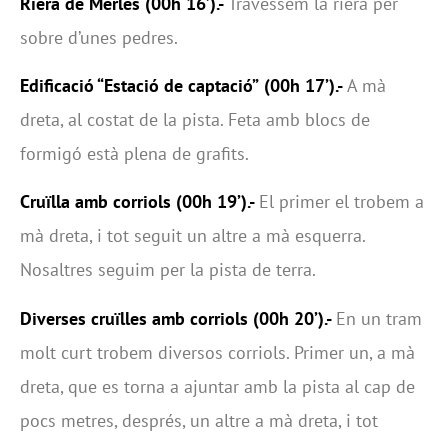
Riera de Merlès (00h 16’).-
Travessem la riera per
sobre d’unes pedres.
Edificació “Estació de captació”
(00h 17’).-
A mà
dreta, al costat de la pista. Feta amb blocs de
formigó està plena de grafits.
Cruïlla amb corriols (00h 19’).-
El primer el trobem a
mà dreta, i tot seguit un altre a mà esquerra.
Nosaltres seguim per la pista de terra.
Diverses cruïlles amb corriols (00h 20’).-
En un tram
molt curt trobem diversos corriols. Primer un, a mà
dreta, que es torna a ajuntar amb la pista al cap de
pocs metres, després, un altre a mà dreta, i tot