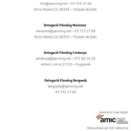
info@panxing.net – 93 753 27 08
Enric Morera 25, 08339 – Vilassar de Dalt
Delegació Pànxing Maresme
maresme@panxing.net – 93 753 27 08
Enric Morera 25, 08339 – Vilassar de Dalt
Delegació Pànxing Cerdanya
cerdanya@panxing.net – 972 88 24 28
Alfons I, 44 A, 17520 – Puigcerdà
Delegació Pànxing Berguedà
bergueda@panxing.net
93 753 27 08
Associat a l'àrea digital
Web auditada per OJD Interactive