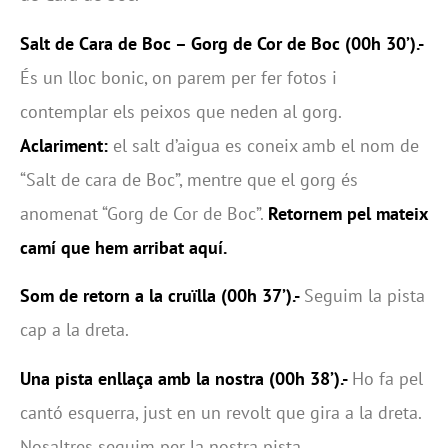
Salt de Cara de Boc – Gorg de Cor de Boc
(00h 30’).-
És un lloc bonic, on parem per fer fotos i
contemplar els peixos que neden al gorg.
Aclariment:
el salt d’aigua es coneix amb el nom de
“Salt de cara de Boc”, mentre que el gorg és
anomenat “Gorg de Cor de Boc”.
Retornem pel mateix
camí que hem arribat aquí.
Som de retorn a la cruïlla
(00h 37’).-
Seguim la pista
cap a la dreta.
Una pista enllaça amb la nostra (00h 38’).-
Ho fa pel
cantó esquerra, just en un revolt que gira a la dreta.
Nosaltres seguim per la nostra pista.