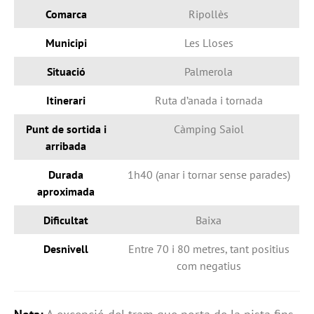
Comarca
Ripollès
Municipi
Les Lloses
Situació
Palmerola
Itinerari
Ruta d’anada i tornada
Punt de sortida i
Càmping Saiol
arribada
Durada
1h40 (anar i tornar sense parades)
aproximada
Dificultat
Baixa
Desnivell
Entre 70 i 80 metres, tant positius
com negatius