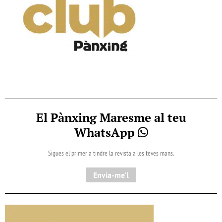
El Pànxing Maresme al teu
WhatsApp
Sigues el primer a tindre la revista a les teves mans.
Envia-me'l