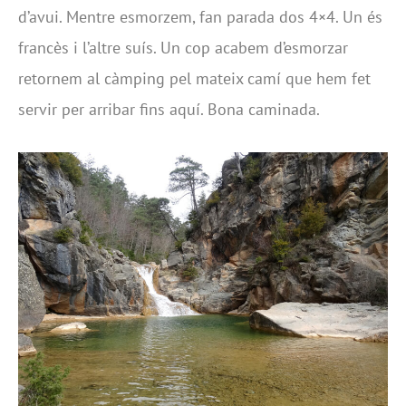
d’avui. Mentre esmorzem, fan parada dos 4×4. Un és
francès i l’altre suís. Un cop acabem d’esmorzar
retornem al càmping pel mateix camí que hem fet
servir per arribar fins aquí. Bona caminada.