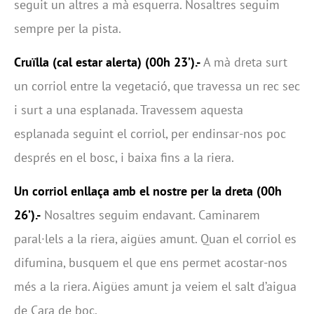
seguit un altres a mà esquerra. Nosaltres seguim
sempre per la pista.
Cruïlla (cal estar alerta)
(00h 23’).-
A mà dreta surt
un corriol entre la vegetació, que travessa un rec sec
i surt a una esplanada. Travessem aquesta
esplanada seguint el corriol, per endinsar-nos poc
després en el bosc, i baixa fins a la riera.
Un corriol enllaça amb el nostre per la dreta (00h
26’).-
Nosaltres seguim endavant. Caminarem
paral·lels a la riera, aigües amunt. Quan el corriol es
difumina, busquem el que ens permet acostar-nos
més a la riera. Aigües amunt ja veiem el salt d’aigua
de Cara de boc.