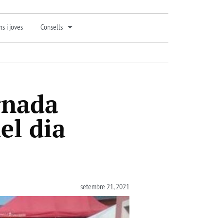
s i joves
Consells
rnada
el dia
setembre 21, 2021