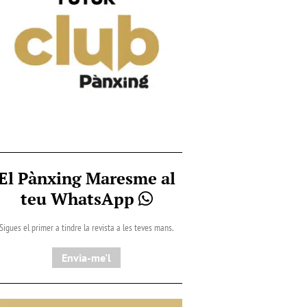
El Pànxing Maresme al
teu WhatsApp
Sigues el primer a tindre la revista a les teves mans.
Envia-me'l