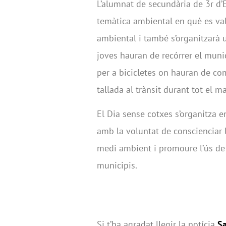
L’alumnat de secundària de 3r d’
temàtica ambiental en què es valo
ambiental i també s’organitzarà un
joves hauran de recórrer el muni
per a bicicletes on hauran de com
tallada al trànsit durant tot el ma
El Dia sense cotxes s’organitza 
amb la voluntat de conscienciar l
medi ambient i promoure l’ús de la
municipis.
Si t’ha agradat llegir la notícia
Sa