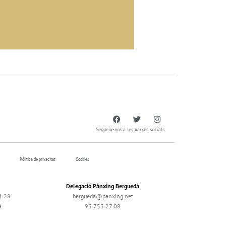
Segueix-nos a les xarxes socials
Pólitica de privacitat
Cookies
Delegació Pànxing Berguedà
4 28
bergueda@panxing.net
à
93 753 27 08