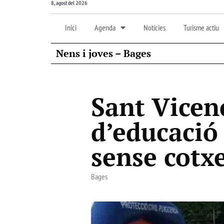
8, agost del 2026
Inici
Agenda
Notícies
Turisme actiu
Nens i joves – Bages
Sant Vicen
d’educació 
sense cotx
Bages