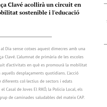
ça Clavé acollirà un circuit en
ilitat sostenible i l'educació
a al Dia sense cotxes aquest dimecres amb una
aça Clavé. L’alumnat de primària de les escoles
uit d’activitats en què es promourà la mobilitat
en aquells desplaçaments quotidians. L’acció
diferents col·lectius de sectors i edats
 el Casal de Joves El RKÓ, la Policia Local, els
l grup de caminades saludables del mateix CAP.