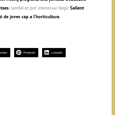
otxes
, també et pot interessar llegir
Sallent
 de joves cap a l’horticultura.
witter
Pinterest
LinkedIn