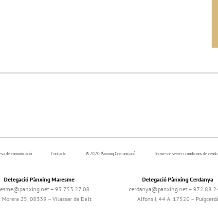
resa de comunicació
Contacte
© 2020 Pànxing Comunicacó
Termes de servei i condicions de venda
Delegació Pànxing Maresme
Delegació Pànxing Cerdanya
esme@panxing.net – 93 753 27 08
cerdanya@panxing.net – 972 88 2
c Morera 25, 08339 – Vilassar de Dalt
Alfons I, 44 A, 17520 – Puigcerd