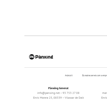
Anúncia’t
Els nostres serveis com a emp
Pànxing General
info@panxing.net – 93 753 27 08
mar
Enric Morera 25, 08339 – Vilassar de Dalt
Enri