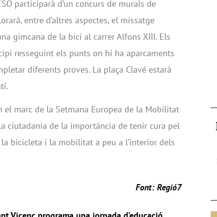
ESO participarà d’un concurs de murals de
rarà, entre d’altres aspectes, el missatge
a gimcana de la bici al carrer Alfons XIII. Els
cipi resseguint els punts on hi ha aparcaments
pletar diferents proves. La plaça Clavé estarà
tí.
en el marc de la Setmana Europea de la Mobilitat
a ciutadania de la importància de tenir cura pel
 bicicleta i la mobilitat a peu a l’interior dels
Font: Regió7
nt Vicenç programa una jornada d’educació