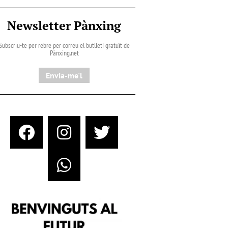
Newsletter Pànxing
Subscriu-te per rebre per correu el butlletí gratuït de
Pànxing.net​
Envia-me'l