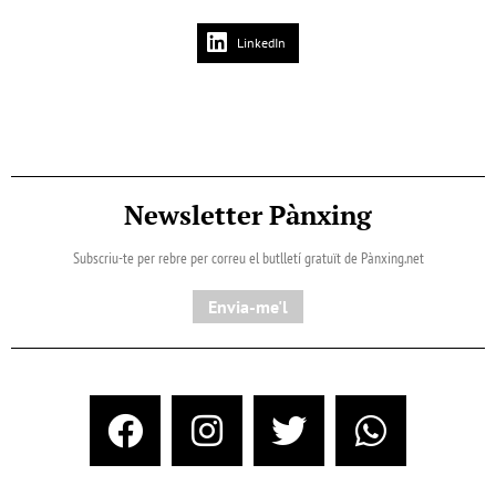
LinkedIn
Newsletter Pànxing
Subscriu-te per rebre per correu el butlletí gratuït de Pànxing.net​
Envia-me'l