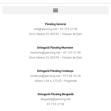
Pànxing General
info@panxing.net – 93 753 27 08
Enric Morera 25, 08339 – Vilassar de Dalt
Delegació Pànxing Maresme
maresme@panxing.net – 93 753 27 08
Enric Morera 25, 08339 – Vilassar de Dalt
Delegació Pànxing Cerdanya
cerdanya@panxing.net – 972 88 24 28
Alfons I, 44 A, 17520 – Puigcerdà
Delegació Pànxing Berguedà
bergueda@panxing.net
93 753 27 08