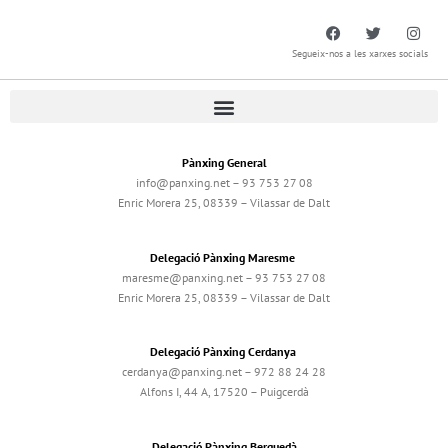
Segueix-nos a les xarxes socials
Pànxing General
info@panxing.net – 93 753 27 08
Enric Morera 25, 08339 – Vilassar de Dalt
Delegació Pànxing Maresme
maresme@panxing.net – 93 753 27 08
Enric Morera 25, 08339 – Vilassar de Dalt
Delegació Pànxing Cerdanya
cerdanya@panxing.net – 972 88 24 28
Alfons I, 44 A, 17520 – Puigcerdà
Delegació Pànxing Berguedà