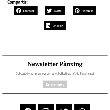
Compartir:
Facebook
Twitter
Pinterest
LinkedIn
Newsletter Pànxing
Subscriu-te per rebre per correu el butlletí gratuït de Pànxing.net​
Envia-me'l