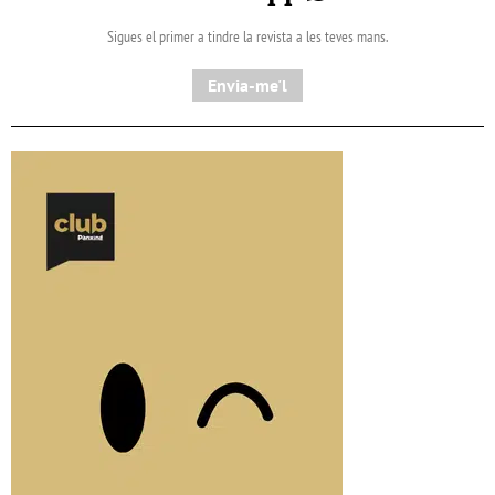
Sigues el primer a tindre la revista a les teves mans.
Envia-me'l