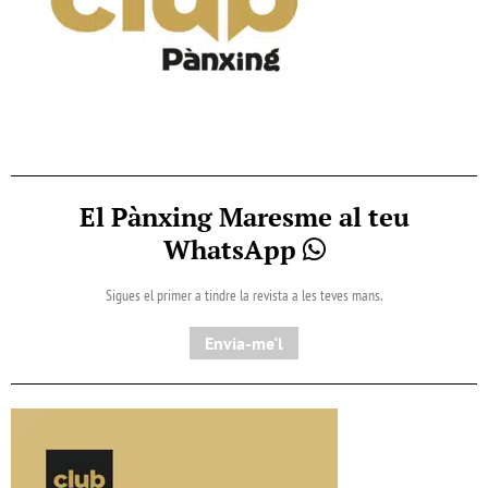
El Pànxing Maresme al teu
WhatsApp
Sigues el primer a tindre la revista a les teves mans.
Envia-me'l