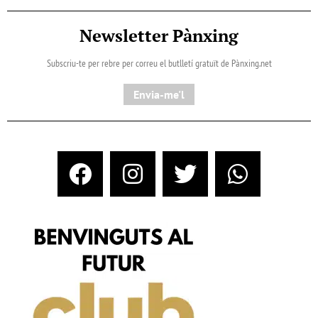
Newsletter Pànxing
Subscriu-te per rebre per correu el butlletí gratuït de Pànxing.net​
Envia-me'l