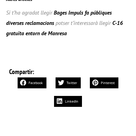
Si t’ha agradat llegir
Bages Impuls fa públiques
diverses reclamacions
potser t’interessarà llegir
C-16
gratuïta entorn de Manresa
Compartir:
Facebook
Twitter
Pinterest
LinkedIn