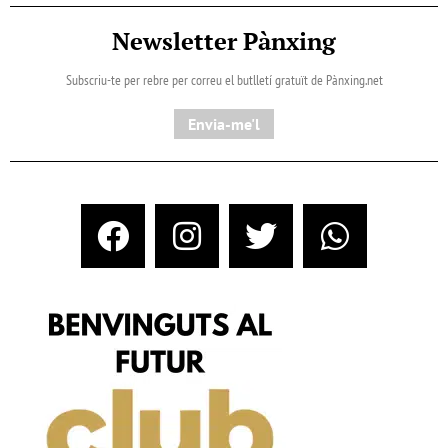
Newsletter Pànxing
Subscriu-te per rebre per correu el butlletí gratuït de Pànxing.net​
Envia-me'l