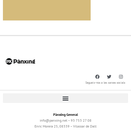
Segueix-nos a les xarxes socials
Pànxing General
info@panxing.net – 93 753 27 08
Enric Morera 25, 08339 – Vilassar de Dalt