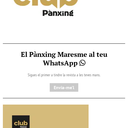
El Pànxing Maresme al teu
WhatsApp
Sigues el primer a tindre la revista a les teves mans.
Envia-me'l