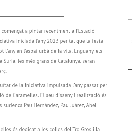
 començat a pintar recentment a l’Estació
iativa iniciada l’any 2023 per tal que la festa
t l’any en l’espai urbà de la vila. Enguany, els
e Súria, les més grans de Catalunya, seran
rç.
uïtat de la iniciativa impulsada l’any passat per
ió de Caramelles. El seu disseny i realització és
es suriencs Pau Hernández, Pau Juárez, Abel
lles és dedicat a les colles del Tro Gros i la