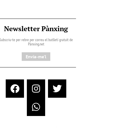
Newsletter Pànxing
Subscriu-te per rebre per correu el butlletí gratuït de
Pànxing.net​
Envia-me'l