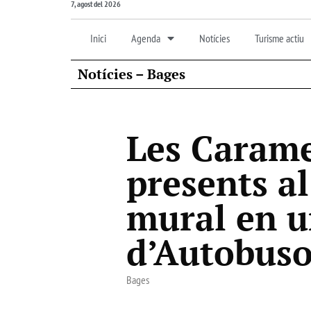
7, agost del 2026
Inici
Agenda
Notícies
Turisme actiu
Notícies – Bages
Les Carame
presents a
mural en u
d’Autobuso
Bages