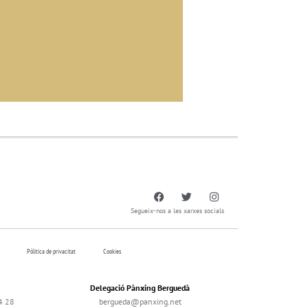
Segueix-nos a les xarxes socials
Pólitica de privacitat
Cookies
Delegació Pànxing Berguedà
4 28
bergueda@panxing.net