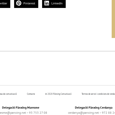
witter
Pinterest
LinkedIn
resa de comunicació
Contacte
© 2020 Pànxing Comunicacó
Termes de servei i condicions de venda
Delegació Pànxing Maresme
Delegació Pànxing Cerdanya
esme@panxing.net – 93 753 27 08
cerdanya@panxing.net – 972 88 2