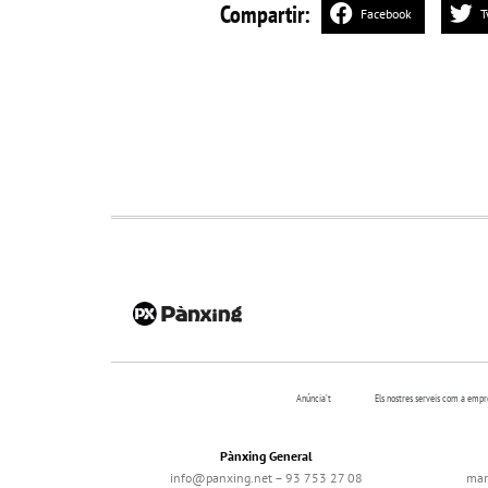
Compartir:
Facebook
T
Anúncia’t
Els nostres serveis com a emp
Pànxing General
info@panxing.net – 93 753 27 08
mar