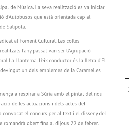
ipal de Música. La seva realització es va iniciar
ció d’Autobusos que està orientada cap al
de Salipota.
edicat al Foment Cultural. Les colles
ealitzats l’any passat van ser l’Agrupació
ral La Llanterna. L’eix conductor és la lletra d’El
esdevingut un dels emblemes de la Caramelles
mença a respirar a Súria amb el pintat del nou
ració de les actuacions i dels actes del
convocat el concurs per al text i el disseny del
e romandrà obert fins al dijous 29 de febrer.