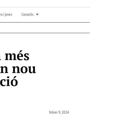
s i joves
Consells
n més
un nou
ció
febrer 9, 2024