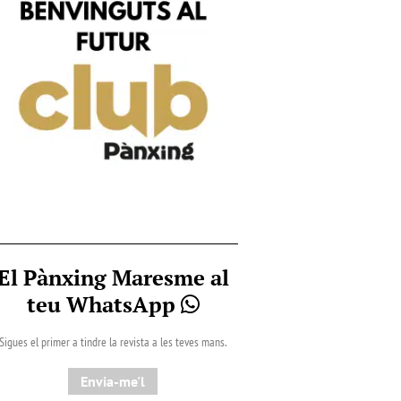
El Pànxing Maresme al
teu WhatsApp
Sigues el primer a tindre la revista a les teves mans.
Envia-me'l