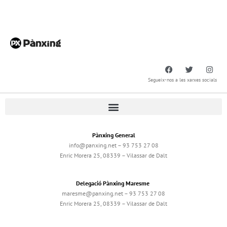
Segueix-nos a les xarxes socials
Pànxing General
info@panxing.net – 93 753 27 08
Enric Morera 25, 08339 – Vilassar de Dalt
Delegació Pànxing Maresme
maresme@panxing.net – 93 753 27 08
Enric Morera 25, 08339 – Vilassar de Dalt