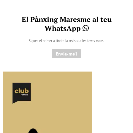
El Pànxing Maresme al teu
WhatsApp
Sigues el primer a tindre la revista a les teves mans.
Envia-me'l