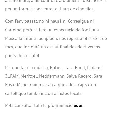
a l’aire lliure, amb control d’aforament i distàncies, i
per un format concentrat al llarg de cinc dies.
Com l’any passat, no hi haurà ni Correaigua ni
Correfoc, però es farà un espectacle de foc i una
Moscada Infantil adaptada, i es repetirà el castell de
focs, que inclourà un esclat final des de diversos
punts de la ciutat.
Pel que fa a la música, Buhos, Ítaca Band, Lildami,
31FAM, Meritxell Neddermann, Salva Racero, Sara
Roy o Manel Camp seran alguns dels caps d’un
cartell que també inclou artistes locals.
Pots consultar tota la programació
aquí.