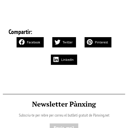
Compartir:
Facebook
Twitter
Pinterest
LinkedIn
Newsletter Pànxing
Subscriu-te per rebre per correu el butlletí gratuït de Pànxing.net​
Envia-me'l