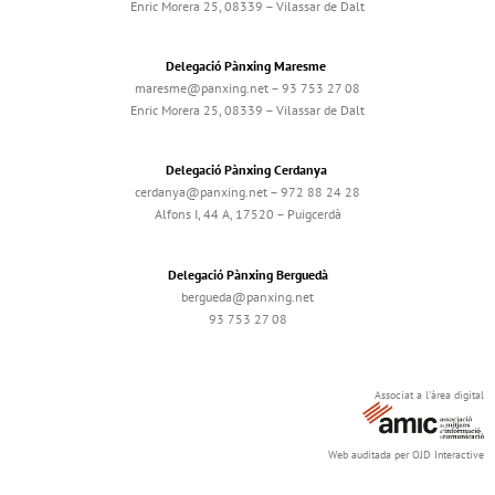
Enric Morera 25, 08339 – Vilassar de Dalt
Delegació Pànxing Maresme
maresme@panxing.net – 93 753 27 08
Enric Morera 25, 08339 – Vilassar de Dalt
Delegació Pànxing Cerdanya
cerdanya@panxing.net – 972 88 24 28
Alfons I, 44 A, 17520 – Puigcerdà
Delegació Pànxing Berguedà
bergueda@panxing.net
93 753 27 08
Associat a l'àrea digital
Web auditada per OJD Interactive