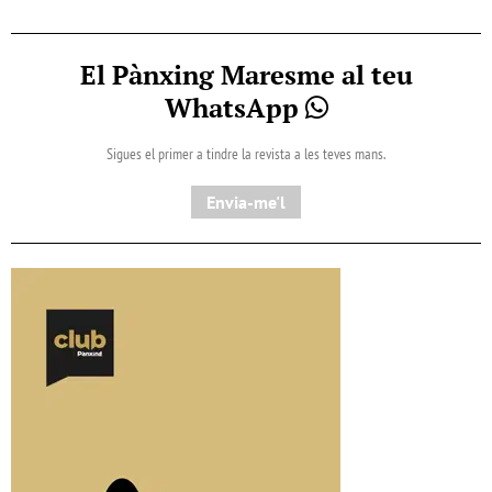
El Pànxing Maresme al teu
WhatsApp
Sigues el primer a tindre la revista a les teves mans.
Envia-me'l