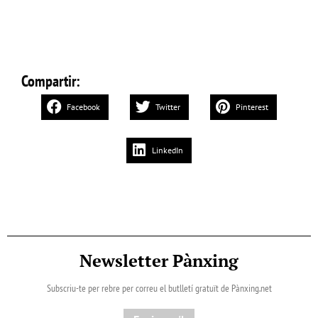
Compartir:
Facebook
Twitter
Pinterest
LinkedIn
Newsletter Pànxing
Subscriu-te per rebre per correu el butlletí gratuït de Pànxing.net​