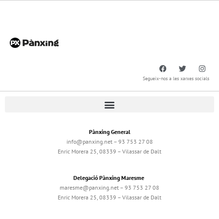
Segueix-nos a les xarxes socials
Pànxing General
info@panxing.net – 93 753 27 08
Enric Morera 25, 08339 – Vilassar de Dalt
Delegació Pànxing Maresme
maresme@panxing.net – 93 753 27 08
Enric Morera 25, 08339 – Vilassar de Dalt