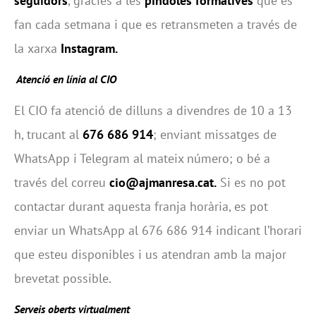
seguidors
, gràcies a les
píndoles formatives
que es
fan cada setmana i que es retransmeten a través de
la xarxa
Instagram.
Atenció en línia al CIO
El CIO fa atenció de dilluns a divendres de 10 a 13
h, trucant al
676 686 914
; enviant missatges de
WhatsApp i Telegram al mateix número; o bé a
través del correu
cio@ajmanresa.cat
.
Si es no pot
contactar durant aquesta franja horària, es pot
enviar un WhatsApp al 676 686 914 indicant l’horari
que esteu disponibles i us atendran amb la major
brevetat possible.
Serveis oberts virtualment