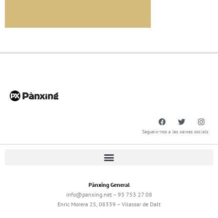
Segueix-nos a les xarxes socials
Pànxing General
info@panxing.net – 93 753 27 08
Enric Morera 25, 08339 – Vilassar de Dalt