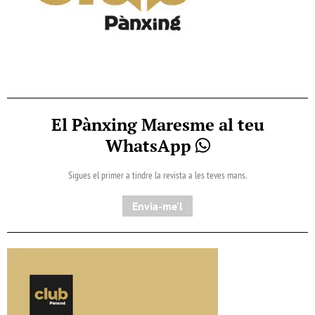
El Pànxing Maresme al teu
WhatsApp
Sigues el primer a tindre la revista a les teves mans.
Envia-me'l