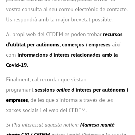
vostra consulta al seu correu electrònic de contacte.
Us respondrà amb la major brevetat possible.
Al propi web del CEDEM es poden trobar
recursos
d’utilitat per autònoms, comerços i empreses
així
com
informacions d’interès relacionades amb la
Covid-19.
Finalment, cal recordar que s’estan
programant
sessions
online
d’interès per autònoms i
empreses
, de les que s’informa a través de les
xarxes socials i el web del CEDEM.
Si t’ha interessat aquesta notícia
Manresa manté
oberts CIO i CEDEM
potser també t’interessa la revista