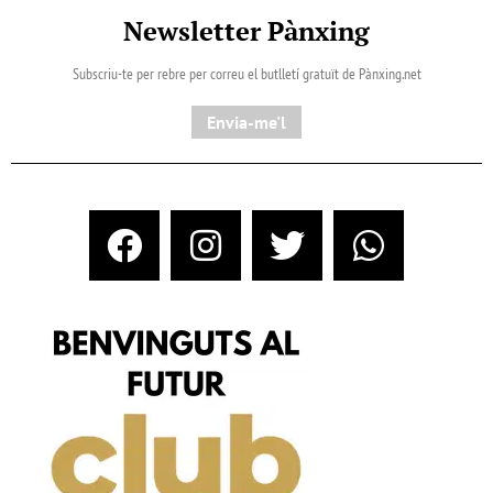
Newsletter Pànxing
Subscriu-te per rebre per correu el butlletí gratuït de Pànxing.net​
Envia-me'l