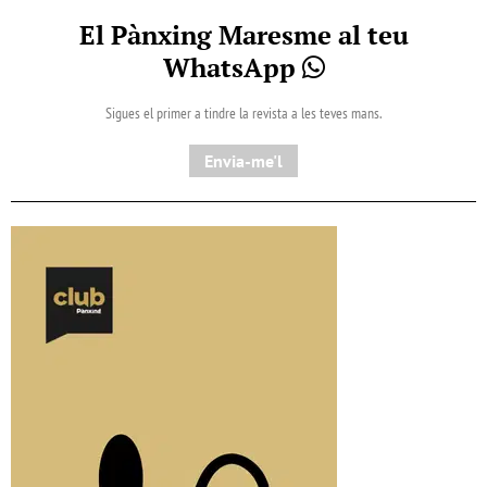
El Pànxing Maresme al teu
WhatsApp
Sigues el primer a tindre la revista a les teves mans.
Envia-me'l