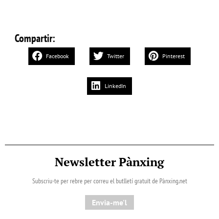
Compartir:
Facebook
Twitter
Pinterest
LinkedIn
Newsletter Pànxing
Subscriu-te per rebre per correu el butlletí gratuït de Pànxing.net​
Envia-me'l