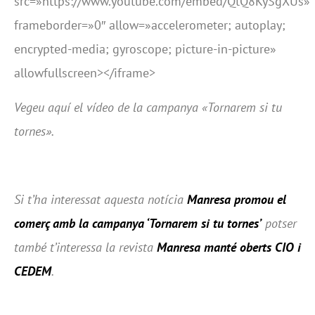
src=»https://www.youtube.com/embed/QtQ8KySgXUs»
frameborder=»0″ allow=»accelerometer; autoplay;
encrypted-media; gyroscope; picture-in-picture»
allowfullscreen></iframe>
Vegeu aquí el vídeo de la campanya «Tornarem si tu
tornes».
Si t’ha interessat aquesta notícia
Manresa promou el
comerç amb la campanya ‘Tornarem si tu tornes’
potser
també t’interessa la revista
Manresa manté oberts CIO i
CEDEM
.