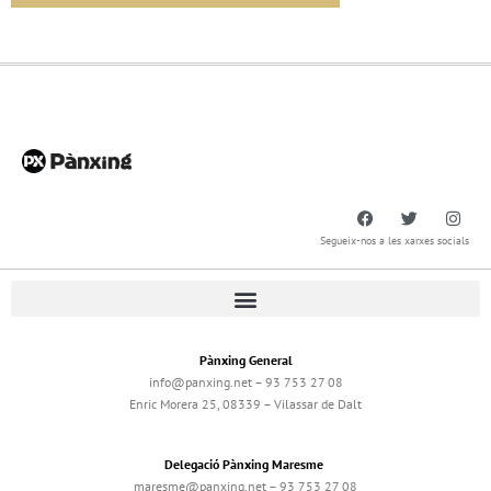
Segueix-nos a les xarxes socials
Pànxing General
info@panxing.net – 93 753 27 08
Enric Morera 25, 08339 – Vilassar de Dalt
Delegació Pànxing Maresme
maresme@panxing.net – 93 753 27 08