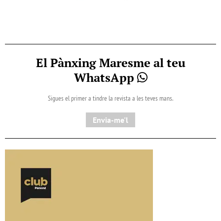
El Pànxing Maresme al teu
WhatsApp
Sigues el primer a tindre la revista a les teves mans.
Envia-me'l