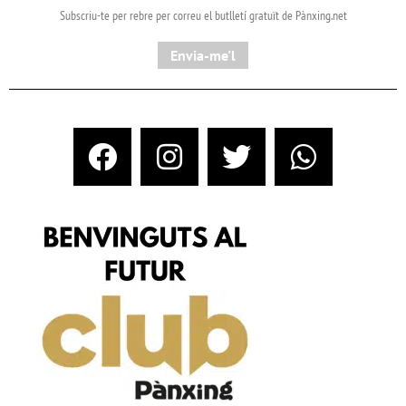
Subscriu-te per rebre per correu el butlletí gratuït de Pànxing.net​
Envia-me'l