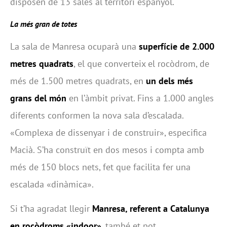
disposen de 13 sales al territori espanyol.
La més gran de totes
La sala de Manresa ocuparà una
superfície de 2.000
metres quadrats
, el que converteix el rocòdrom, de
més de 1.500 metres quadrats, en
un dels més
grans del món
en l’àmbit privat. Fins a 1.000 angles
diferents conformen la nova sala d’escalada.
«Complexa de dissenyar i de construir», especifica
Macià. S’ha construït en dos mesos i compta amb
més de 150 blocs nets, fet que facilita fer una
escalada «dinàmica».
Si t’ha agradat llegir
Manresa, referent a Catalunya
en rocòdroms «indoor»
, també et pot