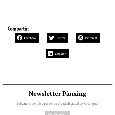
Compartir:
Facebook
Twitter
Pinterest
LinkedIn
Newsletter Pànxing
Subscriu-te per rebre per correu el butlletí gratuït de Pànxing.net​
Envia-me'l