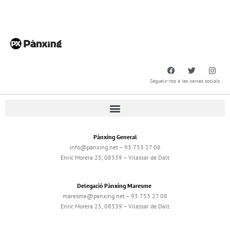
Segueix-nos a les xarxes socials
Pànxing General
info@panxing.net – 93 753 27 08
Enric Morera 25, 08339 – Vilassar de Dalt
Delegació Pànxing Maresme
maresme@panxing.net – 93 753 27 08
Enric Morera 25, 08339 – Vilassar de Dalt