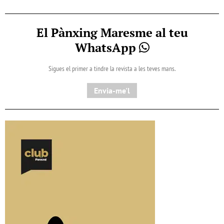
El Pànxing Maresme al teu
WhatsApp
Sigues el primer a tindre la revista a les teves mans.
Envia-me'l