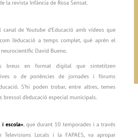
e la revista Infància de Rosa Sensat.
al canal de Youtube d’Educació amb vídeos que
com l’educació a temps complet, què aprèn el
l neurocientífic David Bueno.
 breus en format digital que sintetitzen
atives o de ponències de jornades i fòrums
ducació. S’hi poden trobar, entre altres, temes
es bressol d’educació especial municipals.
 i escola»
, que durant 10 temporades i a través
e Televisions Locals i la FAPAES, va apropar