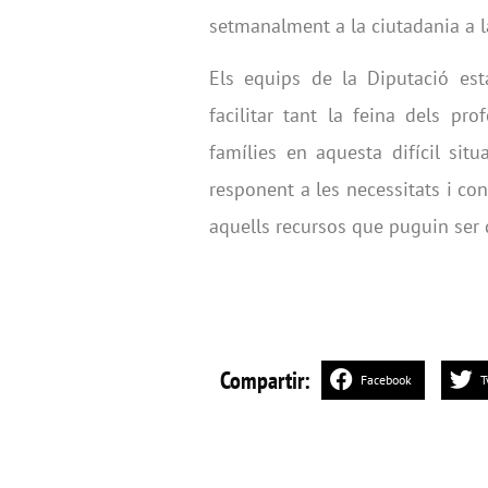
setmanalment a la ciutadania a la
Els equips de la Diputació esta
facilitar tant la feina dels pr
famílies en aquesta difícil situ
responent a les necessitats i co
aquells recursos que puguin ser d
Compartir:
Facebook
T