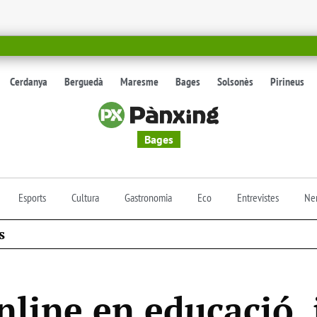
Cerdanya
Berguedà
Maresme
Bages
Solsonès
Pirineus
Bages
Esports
Cultura
Gastronomia
Eco
Entrevistes
Nen
s
line en educació, 