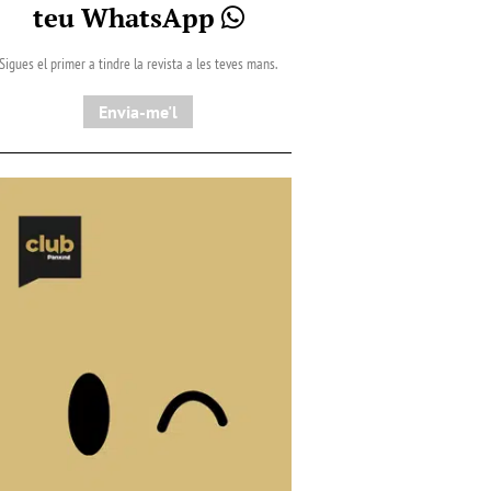
teu WhatsApp
Sigues el primer a tindre la revista a les teves mans.
Envia-me'l