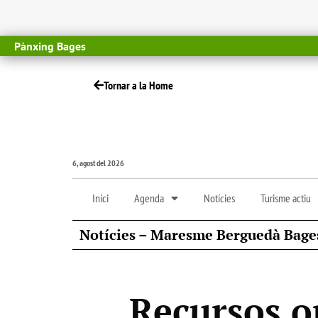
Pànxing Bages
Tornar a la Home
6, agost del 2026
Inici
Agenda
Notícies
Turisme actiu
Notícies – Maresme Berguedà Bage
Recursos on