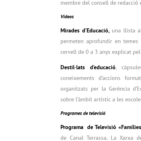
membre del consell de redacció d
Vídeos
Mirades d’Educació,
una llista 
permeten aprofundir en temes 
cervell de 0 a 3 anys explicat pe
Destil·lats d’educació
,
càpsules
coneixements d’accions form
organitzats per la Gerència d’E
sobre l’àmbit artístic a les escol
Programes de televisió
Programa de Televisió «Famílies
de Canal Terrassa, La Xarxa d