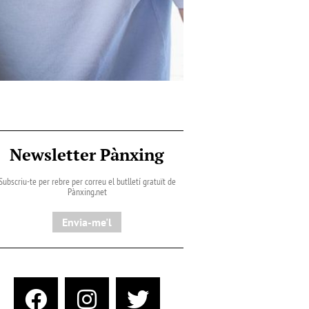
Newsletter Pànxing
Subscriu-te per rebre per correu el butlletí gratuït de
Pànxing.net​
Envia-me'l