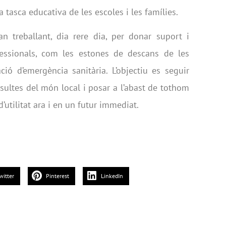
 tasca educativa de les escoles i les famílies.
n treballant, dia rere dia, per donar suport i
ofessionals, com les estones de descans de les
ació d’emergència sanitària. L’objectiu es seguir
nsultes del món local i posar a l’abast de tothom
’utilitat ara i en un futur immediat.
witter
Pinterest
LinkedIn