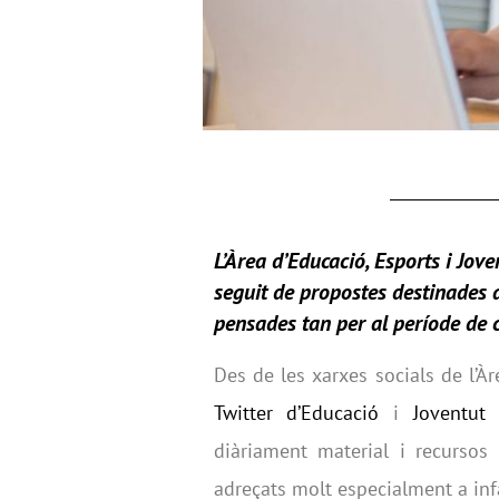
L’Àrea d’Educació, Esports i Jov
seguit de propostes destinades a 
pensades tan per al període de 
Des de les xarxes socials de l’
Twitter d’Educació
i
Joventut
d
diàriament material i recursos
adreçats molt especialment a infa