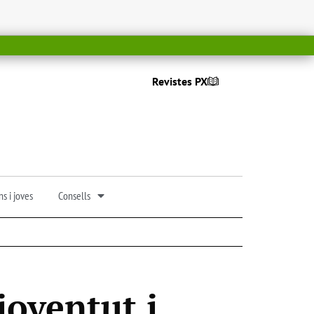
Revistes PX
s i joves
Consells
joventut i