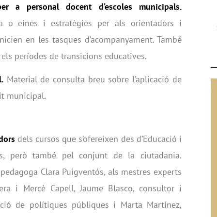
per a personal docent d’escoles municipals.
la o eines i estratègies per als orientadors i
’inicien en les tasques d’acompanyament. També
t els períodes de transicions educatives.
.
Material de consulta breu sobre l’aplicació de
it municipal.
dors
dels cursos que s’ofereixen des d’Educació i
s, però també pel conjunt de la ciutadania.
copedagoga Clara Puigventós, als mestres experts
ra i Mercè Capell, Jaume Blasco, consultor i
ació de polítiques públiques i Marta Martínez,