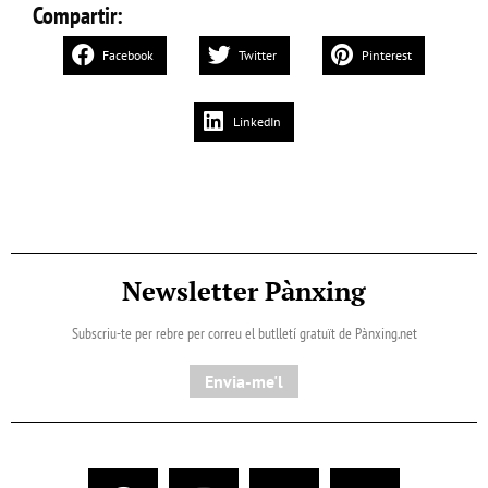
Compartir:
Facebook
Twitter
Pinterest
LinkedIn
Newsletter Pànxing
Subscriu-te per rebre per correu el butlletí gratuït de Pànxing.net​
Envia-me'l