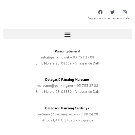
Segueix-nos a les xarxes socials
Pànxing General
info@panxing.net – 93 753 27 08
Enric Morera 25, 08339 – Vilassar de Dalt
Delegació Pànxing Maresme
maresme@panxing.net – 93 753 27 08
Enric Morera 25, 08339 – Vilassar de Dalt
Delegació Pànxing Cerdanya
cerdanya@panxing.net – 972 88 24 28
Alfons I, 44 A, 17520 – Puigcerdà