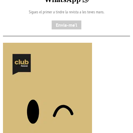
Sigues el primer a tindre la revista a les teves mans.
Envia-me'l