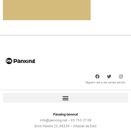
Segueix-nos a les xarxes socials
Pànxing General
info@panxing.net – 93 753 27 08
Enric Morera 25, 08339 – Vilassar de Dalt