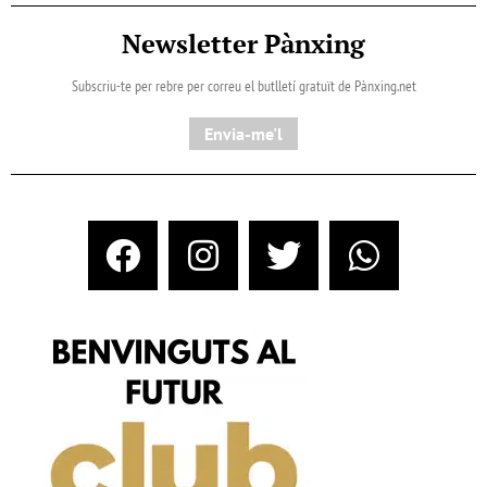
Newsletter Pànxing
Subscriu-te per rebre per correu el butlletí gratuït de Pànxing.net​
Envia-me'l