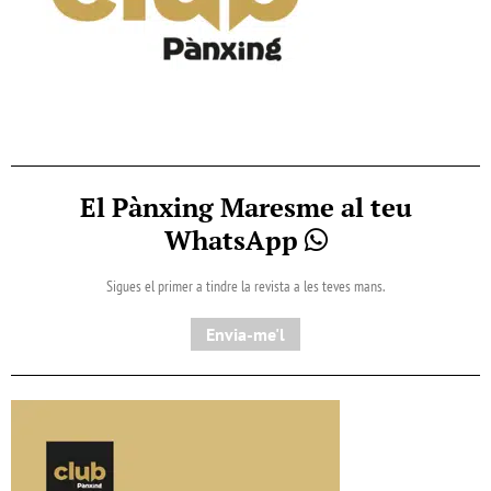
El Pànxing Maresme al teu
WhatsApp
Sigues el primer a tindre la revista a les teves mans.
Envia-me'l