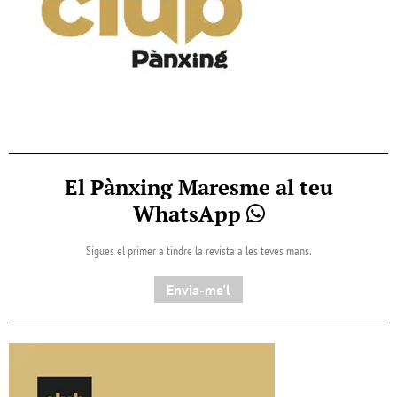
El Pànxing Maresme al teu
WhatsApp
Sigues el primer a tindre la revista a les teves mans.
Envia-me'l