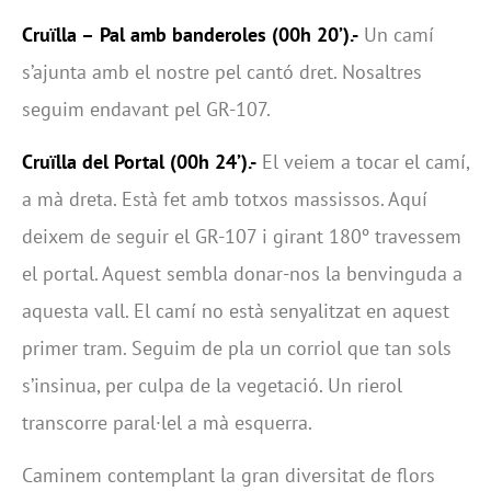
Cruïlla –
Pal amb banderoles (00h 20’).-
Un camí
s’ajunta amb el nostre pel cantó dret. Nosaltres
seguim endavant pel GR-107.
Cruïlla del Portal (00h 24’).-
El veiem a tocar el camí,
a mà dreta. Està fet amb totxos massissos. Aquí
deixem de seguir el GR-107 i girant 180º travessem
el portal. Aquest sembla donar-nos la benvinguda a
aquesta vall. El camí no està senyalitzat en aquest
primer tram. Seguim de pla un corriol que tan sols
s’insinua, per culpa de la vegetació. Un rierol
transcorre paral·lel a mà esquerra.
Caminem contemplant la gran diversitat de flors