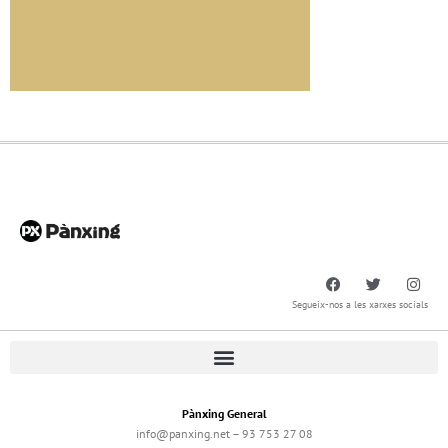
Segueix-nos a les xarxes socials
Pànxing General
info@panxing.net – 93 753 27 08