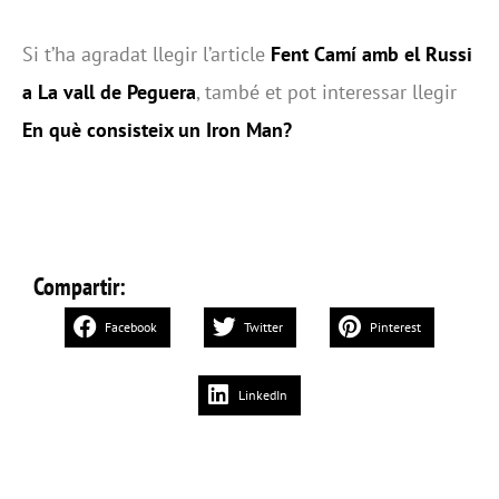
Si t’ha agradat llegir l’article
Fent Camí amb el Russi
a La vall de Peguera
, també et pot interessar llegir
En què consisteix un Iron Man?
Compartir:
Facebook
Twitter
Pinterest
LinkedIn