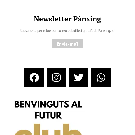
Newsletter Pànxing
Subscriu-te per rebre per correu el butlletí gratuït de Pànxing.net​
Envia-me'l