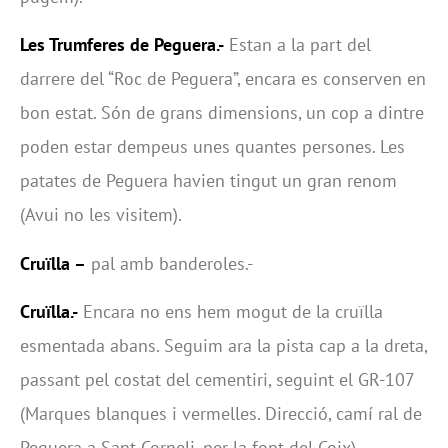
Les Trumferes de Peguera.-
Estan a la part del
darrere del “Roc de Peguera”, encara es conserven en
bon estat. Són de grans dimensions, un cop a dintre
poden estar dempeus unes quantes persones. Les
patates de Peguera havien tingut un gran renom
(Avui no les visitem).
Cruïlla –
pal amb banderoles.-
Cruïlla.-
Encara no ens hem mogut de la cruïlla
esmentada abans. Seguim ara la pista cap a la dreta,
passant pel costat del cementiri, seguint el GR-107
(Marques blanques i vermelles. Direcció, camí ral de
Peguera a Sant Corneli, per la font del Coix).