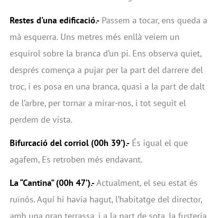
Restes d’una edificació.-
Passem a tocar, ens queda a
mà esquerra. Uns metres més enllà veiem un
esquirol sobre la branca d’un pi. Ens observa quiet,
després comença a pujar per la part del darrere del
troc, i es posa en una branca, quasi a la part de dalt
de l’arbre, per tornar a mirar-nos, i tot seguit el
perdem de vista.
Bifurcació del corriol (00h 39’).-
És igual el que
agafem, Es retroben més endavant.
La “Cantina” (00h 47’).-
Actualment, el seu estat és
ruïnós. Aquí hi havia hagut, l’habitatge del director,
amb una gran terrassa, i a la part de sota, la fusteria,