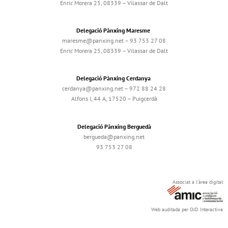
Enric Morera 25, 08339 – Vilassar de Dalt
Delegació Pànxing Maresme
maresme@panxing.net – 93 753 27 08
Enric Morera 25, 08339 – Vilassar de Dalt
Delegació Pànxing Cerdanya
cerdanya@panxing.net – 972 88 24 28
Alfons I, 44 A, 17520 – Puigcerdà
Delegació Pànxing Berguedà
bergueda@panxing.net
93 753 27 08
Associat a l'àrea digital
Web auditada per OJD Interactive