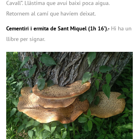
Cavall”. Llàstima que avui baixi poca aigua.
Retornem al camí que havíem deixat.
Cementiri i ermita de Sant Miquel (1h 16’).-
Hi ha un
llibre per signar.