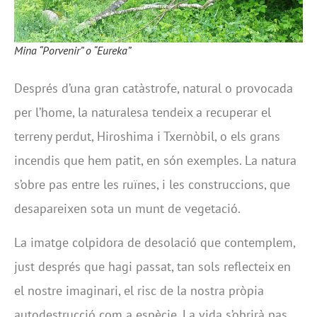
Mina “Porvenir” o “Eureka”
Després d’una gran catàstrofe, natural o provocada
per l’home, la naturalesa tendeix a recuperar el
terreny perdut, Hiroshima i Txernòbil, o els grans
incendis que hem patit, en són exemples. La natura
s’obre pas entre les ruïnes, i les construccions, que
desapareixen sota un munt de vegetació.
La imatge colpidora de desolació que contemplem,
just després que hagi passat, tan sols reflecteix en
el nostre imaginari, el risc de la nostra pròpia
autodestrucció com a espècie. La vida s’obrirà pas