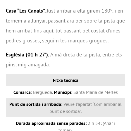
Casa “Les Canals”.
Just arribar a ella girem 180º, i en
tornem a allunyar, passant ara per sobre la pista que
hem arribat fins aquí, tot passant pel costat d’unes
pedres grosses, seguim les marques grogues.
Església (01 h 27’).
A mà dreta de la pista, entre els
pins, mig amagada.
Fitxa tècnica
Comarca
: Berguedà.
Municipi:
Santa Maria de Merlès
Punt de sortida i arribada:
Veure l’apartat “Com arribar al
punt de sortida”.
Durada aproximada sense parades:
2 h 54’. (Anar i
tornar).