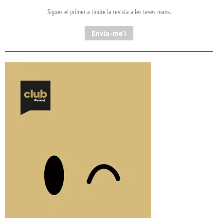
Sigues el primer a tindre la revista a les teves mans.
Envia-me'l