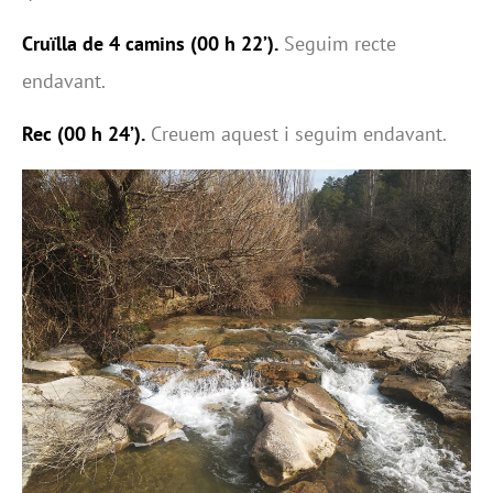
Cruïlla de 4 camins (00 h 22’).
Seguim recte
endavant.
Rec (00 h 24’).
Creuem aquest i seguim endavant.