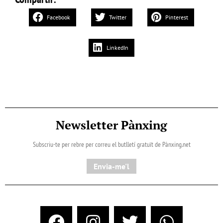
Facebook
Twitter
Pinterest
LinkedIn
Newsletter Pànxing
Subscriu-te per rebre per correu el butlletí gratuït de Pànxing.net​
Envia-me'l