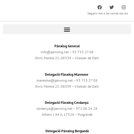
Segueix-nos a les xarxes socials
Pànxing General
info@panxing.net – 93 753 27 08
Enric Morera 25, 08339 – Vilassar de Dalt
Delegació Pànxing Maresme
maresme@panxing.net – 93 753 27 08
Enric Morera 25, 08339 – Vilassar de Dalt
Delegació Pànxing Cerdanya
cerdanya@panxing.net – 972 88 24 28
Alfons I, 44 A, 17520 – Puigcerdà
Delegació Pànxing Berguedà