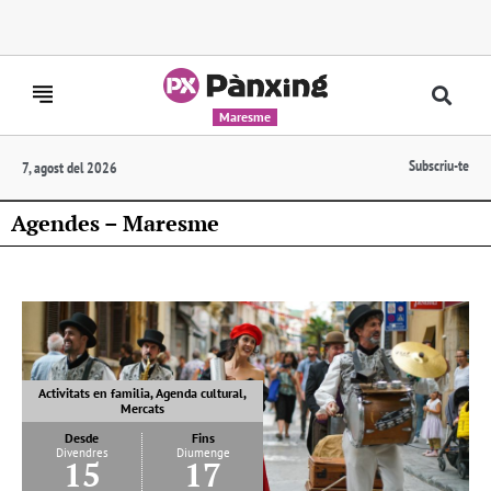
Maresme
Subscriu-te
7, agost del 2026
Agendes – Maresme
Activitats en familia, Agenda cultural,
Mercats
Desde
Fins
Divendres
Diumenge
15
17