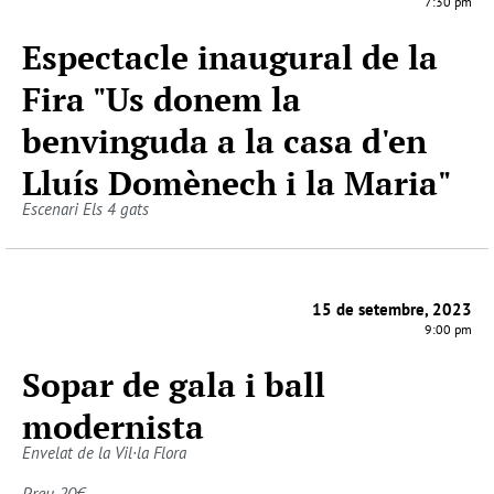
7:30 pm
Espectacle inaugural de la
Fira "Us donem la
benvinguda a la casa d'en
Lluís Domènech i la Maria"
Escenari Els 4 gats
15 de setembre, 2023
9:00 pm
Sopar de gala i ball
modernista
Envelat de la Vil·la Flora
Preu 20€