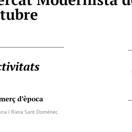
ctubre
tivitats
omerç d’època
arra i Riera Sant Domènec