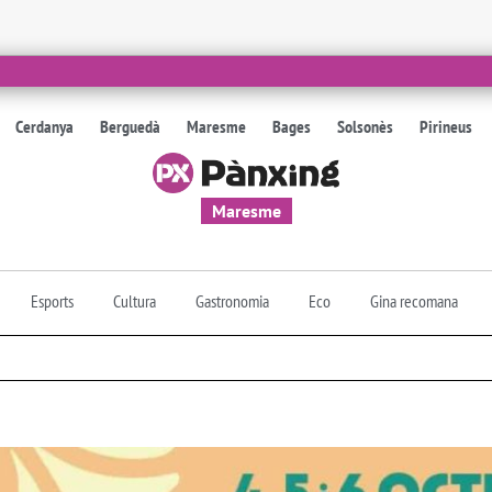
Cerdanya
Berguedà
Maresme
Bages
Solsonès
Pirineus
Maresme
Esports
Cultura
Gastronomia
Eco
Gina recomana