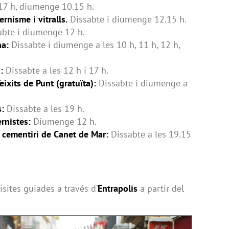
17 h, diumenge 10.15 h.
nisme i vitralls.
Dissabte i diumenge 12.15 h.
bte i diumenge 12 h.
na:
Dissabte i diumenge a les 10 h, 11 h, 12 h,
:
Dissabte a les 12 h i 17 h.
eixits de Punt (gratuïta):
Dissabte i diumenge a
:
Dissabte a les 19 h.
rnistes:
Diumenge 12 h.
 cementiri de Canet de Mar:
Dissabte a les 19.15
visites guiades a través d’
Entrapolis
a partir del