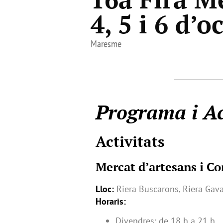
4, 5 i 6 d’o
Maresme
Programa i Ac
Activitats
Mercat d’artesans i C
Lloc:
Riera Buscarons, Riera Gav
Horaris:
Divendres: de 18 h a 21 h