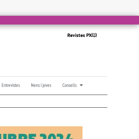
Revistes PX
Entrevistes
Nens i joves
Consells