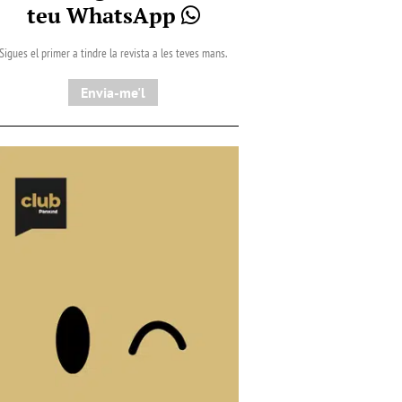
teu WhatsApp
Sigues el primer a tindre la revista a les teves mans.
Envia-me'l