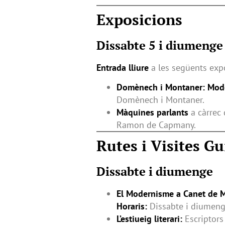
Exposicions
Dissabte 5 i diumenge
Entrada lliure
a les següents exp
Domènech i Montaner: Mode
Domènech i Montaner.
Màquines parlants
a càrrec 
Ramon de Capmany.
Rutes i Visites G
Dissabte i diumenge
El Modernisme a Canet de M
Horaris:
Dissabte i diumenge
L’estiueig literari:
Escriptors