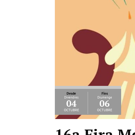
Desde
Fins
Divendres
Diumenge
04
06
octubre
octubre
16a Fira M