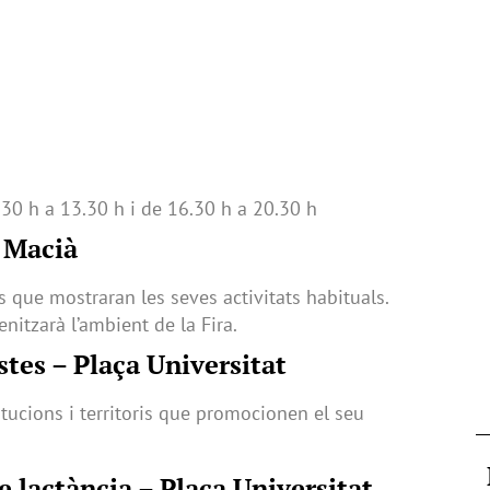
30 h a 13.30 h i de 16.30 h a 20.30 h
 Macià
s que mostraran les seves activitats habituals.
itzarà l’ambient de la Fira.
tes – Plaça Universitat
titucions i territoris que promocionen el seu
de lactància – Plaça Universitat