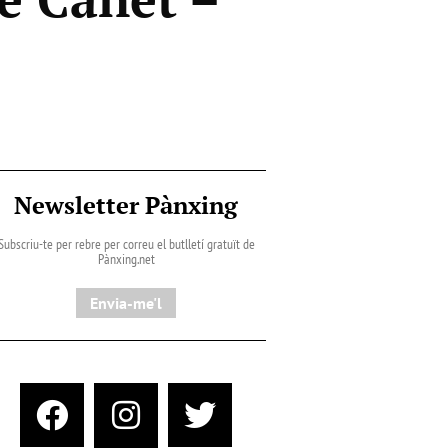
Newsletter Pànxing
Subscriu-te per rebre per correu el butlletí gratuït de
Pànxing.net​
Envia-me'l