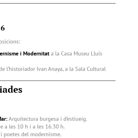
 6
osicions:
rnisme i Modernitat
a la Casa Museu Lluís
de l’historiador Ivan Anaya, a la Sala Cultural
uiades
ar:
Arquitectura burgesa i d’estiueig.
 a les 10 h i a les 16.30 h.
 i poetes del modernisme.