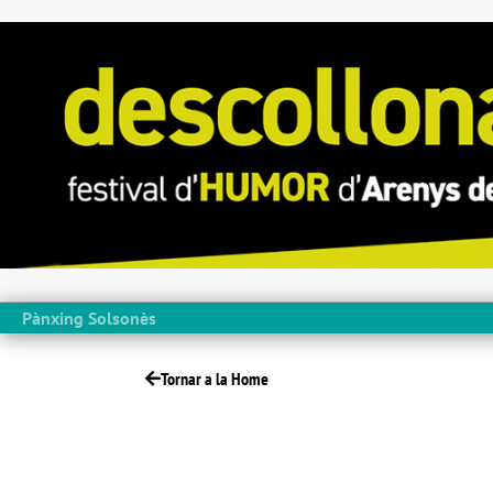
Pànxing Solsonès
Tornar a la Home