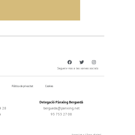
Segueix-nos a les xarxes socials
Pólitica de privacitat
Cookies
Delegació Pànxing Berguedà
4 28
bergueda@panxing.net
à
93 753 27 08
Associat a l'àrea digital