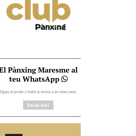
El Pànxing Maresme al
teu WhatsApp
Sigues el primer a tindre la revista a les teves mans.
Envia-me'l