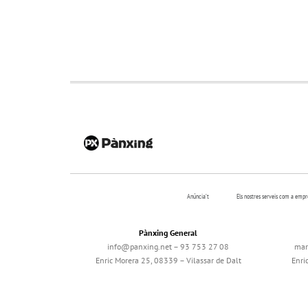
Anúncia’t
Els nostres serveis com a emp
Pànxing General
info@panxing.net – 93 753 27 08
mar
Enric Morera 25, 08339 – Vilassar de Dalt
Enri