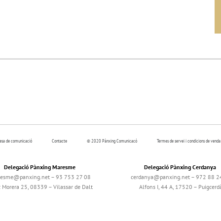
resa de comunicació
Contacte
© 2020 Pànxing Comunicacó
Termes de servei i condicions de venda
Delegació Pànxing Maresme
Delegació Pànxing Cerdanya
esme@panxing.net – 93 753 27 08
cerdanya@panxing.net – 972 88 2
c Morera 25, 08339 – Vilassar de Dalt
Alfons I, 44 A, 17520 – Puigcerd