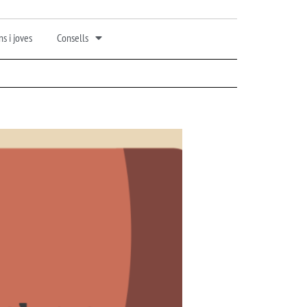
s i joves
Consells