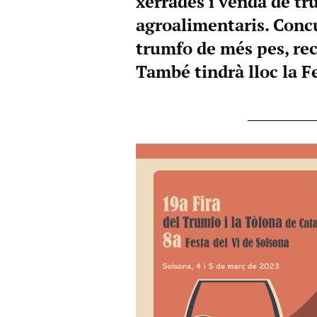
xerrades i venda de tr
agroalimentaris. Concu
trumfo de més pes, rec
També tindrà lloc la Fe