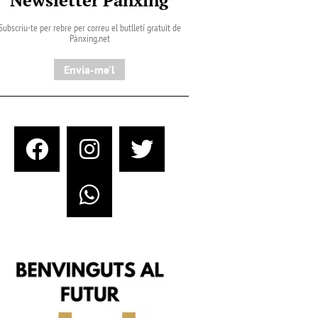
Subscriu-te per rebre per correu el butlletí gratuït de
Pànxing.net​
Envia-me'l