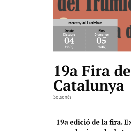
Mercats, Oci i activitats
Desde
Fins
Dissabte
Diumenge
04
05
març
març
19a Fira de
Catalunya
Solsonès
19a edició de la fira. 