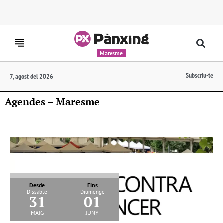
Maresme
Subscriu-te
7, agost del 2026
Agendes – Maresme
Desde
Fins
Dissabte
Diumenge
31
01
maig
juny