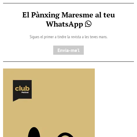
El Pànxing Maresme al teu
WhatsApp
Sigues el primer a tindre la revista a les teves mans.
Envia-me'l