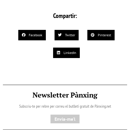
Compartir:
Facebook
Twitter
Pinterest
LinkedIn
Newsletter Pànxing
Subscriu-te per rebre per correu el butlletí gratuït de Pànxing.net​
Envia-me'l