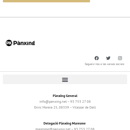
Segueix-nos a les xarxes socials
Pànxing General
info@panxing.net – 93 753 27 08
Enric Morera 25, 08339 – Vilassar de Dalt
Delegació Pànxing Maresme
maresme@panxing.net – 93 753 27 08