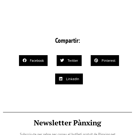
Compartir:
Facebook
Twitter
Pinterest
LinkedIn
Newsletter Pànxing
Subscriu-te per rebre per correu el butlletí gratuït de Pànxing.net​