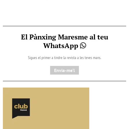
El Pànxing Maresme al teu
WhatsApp
Sigues el primer a tindre la revista a les teves mans.
Envia-me'l