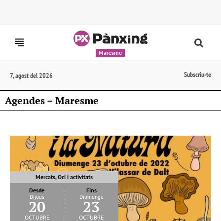
Maresme
Subscriu-te
7, agost del 2026
Agendes – Maresme
Mercats, Oci i activitats
Desde
Fins
Dijous
Diumenge
20
23
octubre
octubre