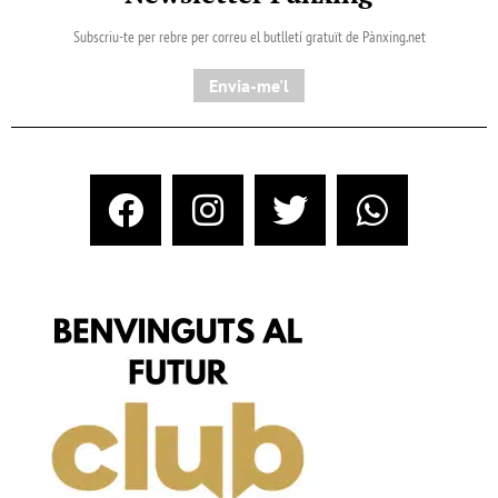
Subscriu-te per rebre per correu el butlletí gratuït de Pànxing.net​
Envia-me'l