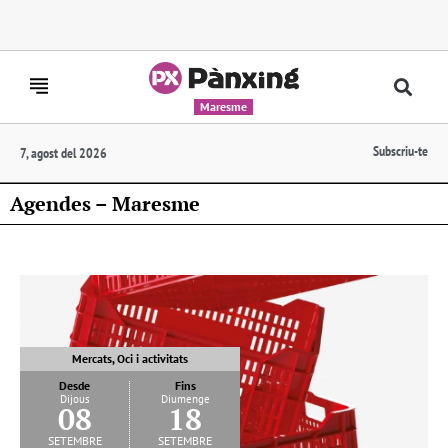
Maresme
Subscriu-te
7, agost del 2026
Agendes – Maresme
Mercats, Oci i activitats
Desde
Fins
Dijous
Diumenge
08
18
setembre
setembre