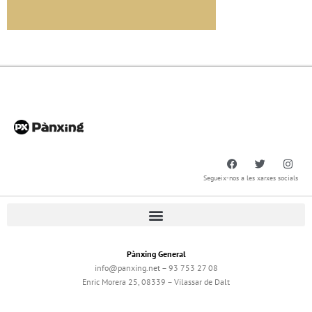
Segueix-nos a les xarxes socials
Pànxing General
info@panxing.net – 93 753 27 08
Enric Morera 25, 08339 – Vilassar de Dalt