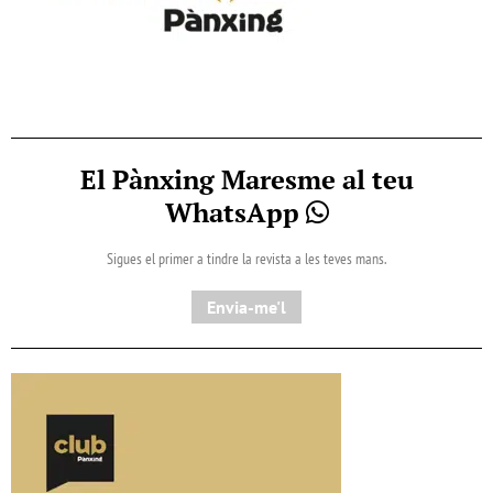
El Pànxing Maresme al teu
WhatsApp
Sigues el primer a tindre la revista a les teves mans.
Envia-me'l