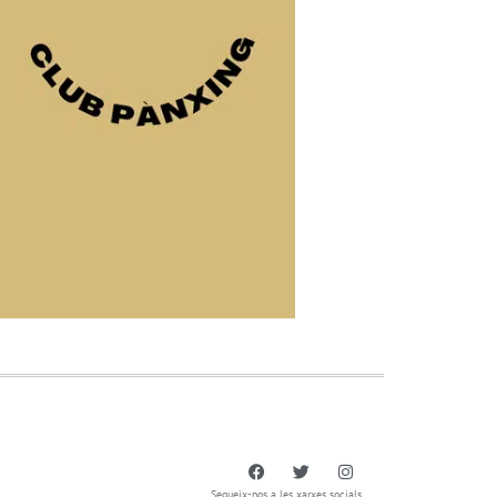
Segueix-nos a les xarxes socials