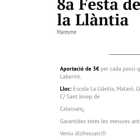
8a Festa de
la Llàntia
Maresme
Aportació de 3€
per cada passi q
Laberint.
Lloc:
Escola La Llàntia, Mataró. 
C/ Sant Josep de
Calassanç.
Garantides totes les mesures ant
Veniu disfressats!!!