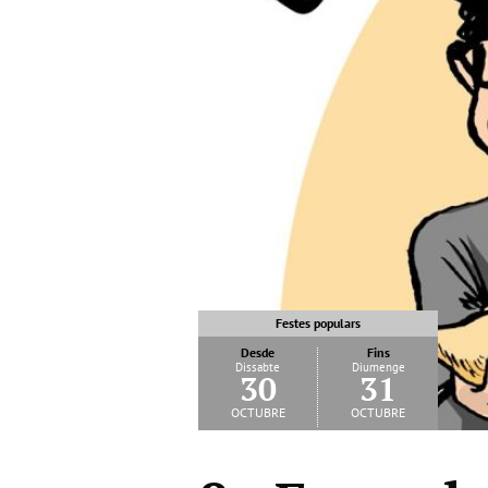
Festes populars
Desde
Fins
Dissabte
Diumenge
30
31
octubre
octubre