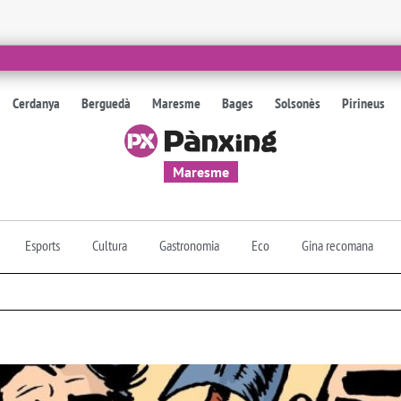
Cerdanya
Berguedà
Maresme
Bages
Solsonès
Pirineus
Maresme
Esports
Cultura
Gastronomia
Eco
Gina recomana