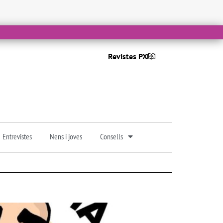
Revistes PX
Entrevistes
Nens i joves
Consells