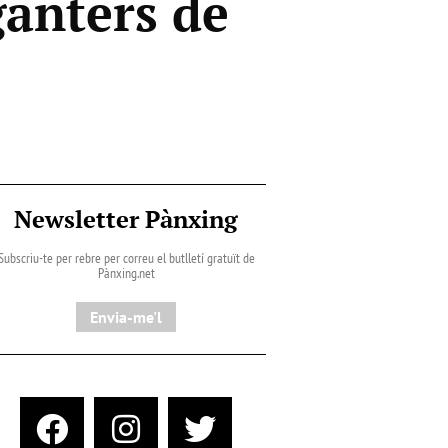
ganters de
Newsletter Pànxing
Subscriu-te per rebre per correu el butlletí gratuït de
Pànxing.net​
Envia-me'l