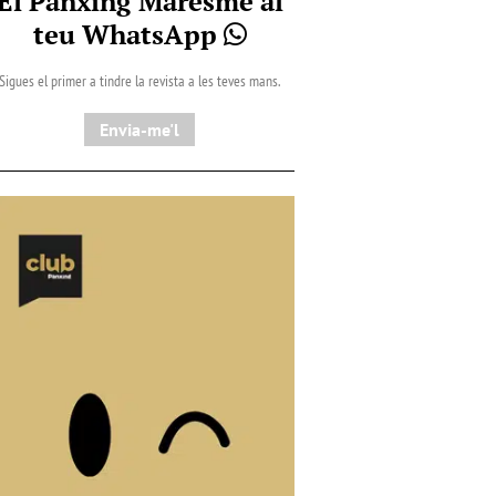
El Pànxing Maresme al
teu WhatsApp
Sigues el primer a tindre la revista a les teves mans.
Envia-me'l