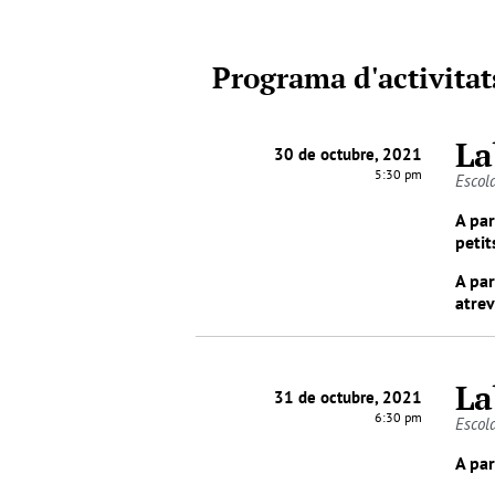
Programa d'activitat
La
30 de octubre, 2021
5:30 pm
Escola
A par
petit
A par
atrev
La
31 de octubre, 2021
6:30 pm
Escola
A par