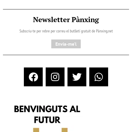
Newsletter Pànxing
Subscriu-te per rebre per correu el butlletí gratuït de Pànxing.net​
Envia-me'l