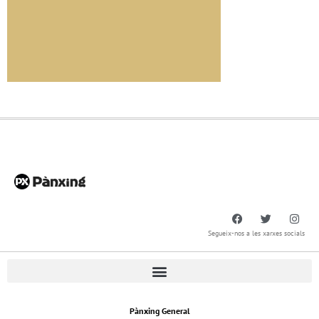
Segueix-nos a les xarxes socials
Pànxing General