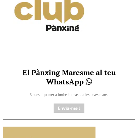
El Pànxing Maresme al teu
WhatsApp
Sigues el primer a tindre la revista a les teves mans.
Envia-me'l