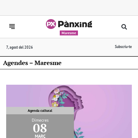
Maresme
Subscriu-te
7, agost del 2026
Agendes – Maresme
Agenda cultural
Dimecres
08
març