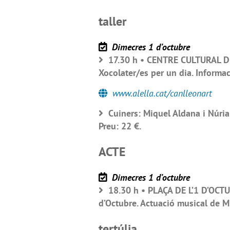
taller
Dimecres 1 d’octubre
17.30 h • CENTRE CULTURAL DE 
Xocolater/es per un dia. Informac
www.alella.cat/canlleonart
Cuiners: Miquel Aldana i Núria
Preu: 22 €.
ACTE
Dimecres 1 d’octubre
18.30 h • PLAÇA DE L’1 D’OCTU
d’Octubre. Actuació musical de Mi
tertúlia