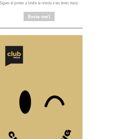
Sigues el primer a tindre la revista a les teves mans.
Envia-me'l