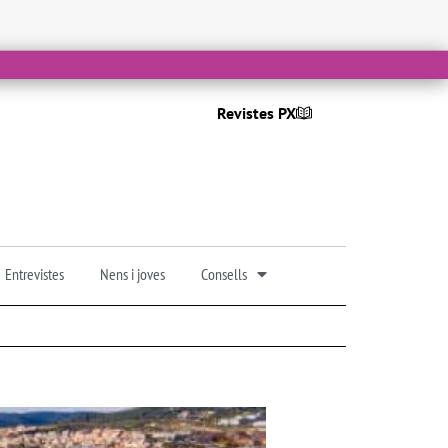
Revistes PX
Entrevistes
Nens i joves
Consells