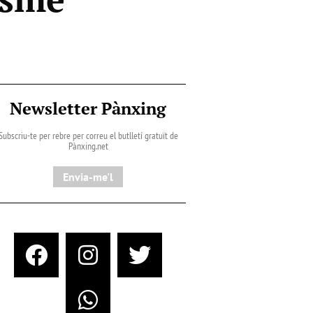
Newsletter Pànxing
Subscriu-te per rebre per correu el butlletí gratuït de
Pànxing.net​
Envia-me'l