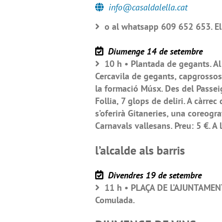
info@casaldalella.cat
o al whatsapp 609 652 653. El 
Diumenge 14 de setembre
10 h • Plantada de gegants. Al
Cercavila de gegants, capgrossos
la formació Músx. Des del Passei
Follia, 7 glops de deliri. A càrre
s’oferirà Gitaneries, una coreogr
Carnavals vallesans. Preu: 5 €. A 
l’alcalde als barris
Divendres 19 de setembre
11 h • PLAÇA DE L’AJUNTAMENT •
Comulada.