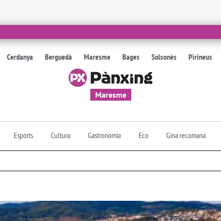
Cerdanya
Berguedà
Maresme
Bages
Solsonès
Pirineus
Maresme
Esports
Cultura
Gastronomia
Eco
Gina recomana