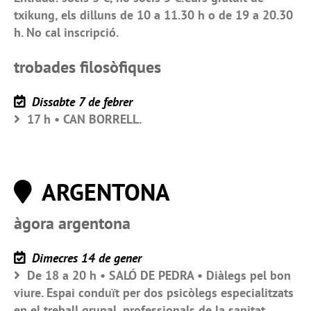
txikung, els dilluns de 10 a 11.30 h o de 19 a 20.30
h. No cal inscripció.
trobades filosòfiques
Dissabte 7 de febrer
17 h • CAN BORRELL.
ARGENTONA
àgora argentona
Dimecres 14 de gener
De 18 a 20 h • SALÓ DE PEDRA • Diàlegs pel bon
viure. Espai conduït per dos psicòlegs especialitzats
en el treball grupal, professionals de la sanitat