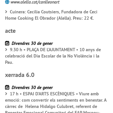
www.alella.cat/canlleonart
Cuinera: Cecilia Coutsiers, Fundadora de Ceci
Home Cooking El Obrador (Alella). Preu: 22 €.
acte
Divendres 30 de gener
9.30 h • PLAÇA DE L’AJUNTAMENT • 10 anys de
celebració del Dia Escolar de la No Violència i la
Pau.
xerrada 6.0
Divendres 30 de gener
17 h • ESPAI D’ARTS ESCÈNIQUES • Viure amb
emoció: com convertir els sentiments en benestar. A
càrrec de Helena Hidalgo Culubret, referent de
Benestar Emocional Comunitari del EAP Masnou-