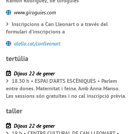
Ramon Rodríguez, de Giroguies
www.giroguies.com
Inscripcions a Can Lleonart o a través del
formulari d’inscripcions a
alella.cat/canlleonart
tertúlia
Dijous 22 de gener
18.30 h • ESPAI D’ARTS ESCÈNIQUES • Parlem
entre dones. Maternitat i feina. Amb Anna Manso.
Les sessions són gratuïtes i no cal inscripció prèvia.
taller
Dijous 22 de gener
19 h • CENTRE CULTURAL DE CAN LLEONART •