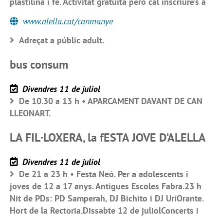
plastilina i fe. Activitat gratuïta però cal inscriure’s a
www.alella.cat/canmanye
Adreçat a públic adult.
bus consum
Divendres 11 de juliol
De 10.30 a 13 h • APARCAMENT DAVANT DE CAN
LLEONART.
LA FIL·LOXERA, la fESTA JOVE D’ALELLA
Divendres 11 de juliol
De 21 a 23 h • Festa Neó. Per a adolescents i
joves de 12 a 17 anys. Antigues Escoles Fabra.23 h
Nit de PDs: PD Samperah, DJ Bichito i DJ UriOrante.
Hort de la Rectoria.Dissabte 12 de juliolConcerts i