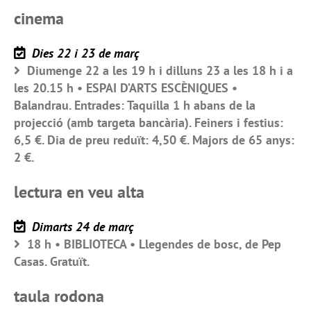
cinema
Dies 22 i 23 de març
Diumenge 22 a les 19 h i dilluns 23 a les 18 h i a
les 20.15 h • ESPAI D’ARTS ESCÈNIQUES •
Balandrau. Entrades: Taquilla 1 h abans de la
projecció (amb targeta bancària). Feiners i festius:
6,5 €. Dia de preu reduït: 4,50 €. Majors de 65 anys:
2 €.
lectura en veu alta
Dimarts 24 de març
18 h • BIBLIOTECA • Llegendes de bosc, de Pep
Casas. Gratuït.
taula rodona