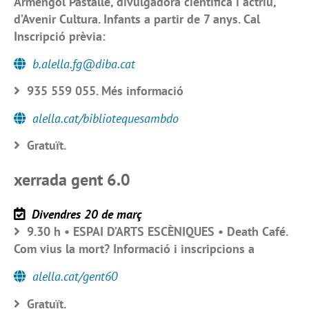
Armengol Pastallé, divulgadora científica i actriu,
d’Avenir Cultura. Infants a partir de 7 anys. Cal
Inscripció prèvia:
b.alella.fg@diba.cat
935 559 055. Més informació
alella.cat/bibliotequesambdo
Gratuït.
xerrada gent 6.0
Divendres 20 de març
9.30 h • ESPAI D’ARTS ESCÈNIQUES • Death Café.
Com vius la mort? Informació i inscripcions a
alella.cat/gent60
Gratuït.