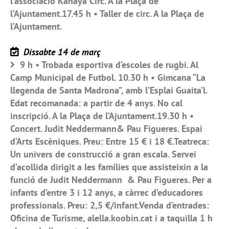
l’associació Kanaya Circ. A la Plaça de
l’Ajuntament.17.45 h • Taller de circ. A la Plaça de
l’Ajuntament.
Dissabte 14 de març
9 h • Trobada esportiva d’escoles de rugbi. Al
Camp Municipal de Futbol. 10.30 h • Gimcana “La
llegenda de Santa Madrona”, amb l’Esplai Guaita’l.
Edat recomanada: a partir de 4 anys. No cal
inscripció. A la Plaça de l’Ajuntament.19.30 h •
Concert. Judit Neddermann& Pau Figueres. Espai
d’Arts Escèniques. Preu: Entre 15 € i 18 €.Teatreca:
Un univers de construcció a gran escala. Servei
d’acollida dirigit a les famílies que assisteixin a la
funció de Judit Neddermann & Pau Figueres. Per a
infants d’entre 3 i 12 anys, a càrrec d’educadores
professionals. Preu: 2,5 €/infant.Venda d’entrades:
Oficina de Turisme, alella.koobin.cat i a taquilla 1 h