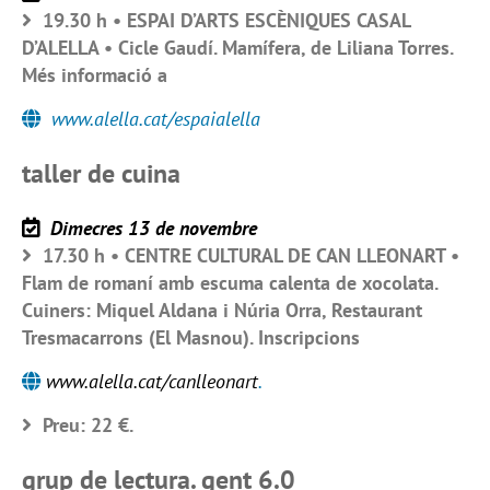
19.30 h • ESPAI D’ARTS ESCÈNIQUES CASAL
D’ALELLA • Cicle Gaudí. Mamífera, de Liliana Torres.
Més informació a
www.alella.cat/espaialella
taller de cuina
Dimecres 13 de novembre
17.30 h • CENTRE CULTURAL DE CAN LLEONART •
Flam de romaní amb escuma calenta de xocolata.
Cuiners: Miquel Aldana i Núria Orra, Restaurant
Tresmacarrons (El Masnou). Inscripcions
www.alella.cat/canlleonart
.
Preu: 22 €.
grup de lectura. gent 6.0