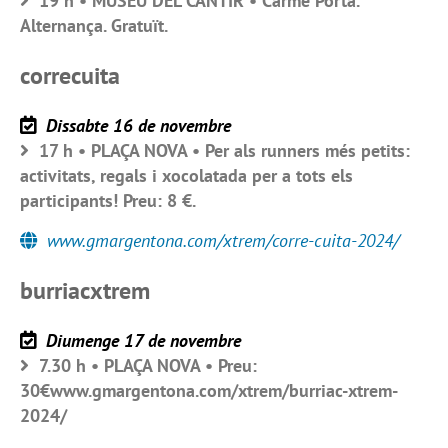
19 h • MUSEU DEL CÀNTIR • Carme Porta.
Alternança. Gratuït.
correcuita
Dissabte 16 de novembre
17 h • PLAÇA NOVA • Per als runners més petits:
activitats, regals i xocolatada per a tots els
participants! Preu: 8 €.
www.gmargentona.com/xtrem/corre-cuita-2024/
burriacxtrem
Diumenge 17 de novembre
7.30 h • PLAÇA NOVA • Preu:
30€www.gmargentona.com/xtrem/burriac-xtrem-
2024/