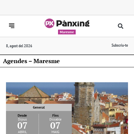
Maresme
Subscriu-te
8, agost del 2026
Agendes – Maresme
General
Desde
Fins
Dijous
Dissabte
07
07
abril
maig