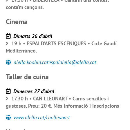
conta’m cançons.
Cinema
Dimarts 26 d’abril
19 h • ESPAI D’ARTS ESCÈNIQUES • Cicle Gaudí.
Mediterráneo.
alella.koobin.catespaialella@alella.cat
Taller de cuina
Dimecres 27 d’abril
17.30 h • CAN LLEONART • Carns senzilles i
gustoses. Preu: 20 €. Més informació i inscripcions
www.alella.cat/canlleonart