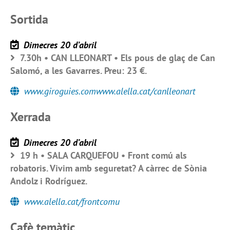
Sortida
Dimecres 20 d’abril
7.30h • CAN LLEONART • Els pous de glaç de Can
Salomó, a les Gavarres. Preu: 23 €.
www.giroguies.comwww.alella.cat/canlleonart
Xerrada
Dimecres 20 d’abril
19 h • SALA CARQUEFOU • Front comú als
robatoris. Vivim amb seguretat? A càrrec de Sònia
Andolz i Rodríguez.
www.alella.cat/frontcomu
Cafè temàtic