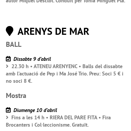
autor Miquel Desclot. Conduït per Tònia Minguet Pla.
ARENYS DE MAR
BALL
Dissabte 9 d’abril
22.30 h • ATENEU ARENYENC • Balls del dissabte
amb l’actuació de Pep i Ma José Trio. Preu: Soci 5 € i
no soci 8 €.
Mostra
Diumenge 10 d’abril
Fins a les 14 h • RIERA DEL PARE FITA • Fira
Brocanters i Col·leccionisme. Gratuït.