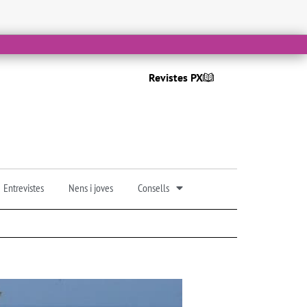
Revistes PX
Entrevistes
Nens i joves
Consells