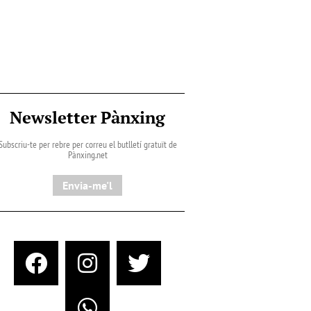
Newsletter Pànxing
Subscriu-te per rebre per correu el butlletí gratuït de
Pànxing.net​
Envia-me'l