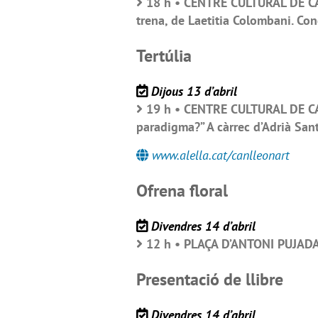
18 h • CENTRE CULTURAL DE CA
trena, de Laetitia Colombani. Con
Tertúlia
Dijous 13 d’abril
19 h • CENTRE CULTURAL DE CA
paradigma?” A càrrec d’Adrià San
www.alella.cat/canlleonart
Ofrena floral
Divendres 14 d’abril
12 h • PLAÇA D’ANTONI PUJADAS
Presentació de llibre
Divendres 14 d’abril