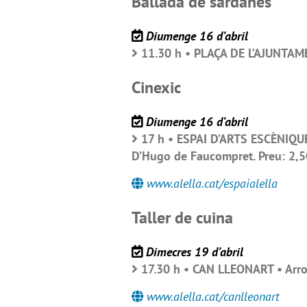
Ballada de sardanes
Diumenge 16 d’abril
11.30 h • PLAÇA DE L’AJUNTAMEN
Cinexic
Diumenge 16 d’abril
17 h • ESPAI D’ARTS ESCÈNIQUE
D’Hugo de Faucompret. Preu: 2,5
www.alella.cat/espaialella
Taller de cuina
Dimecres 19 d’abril
17.30 h • CAN LLEONART • Arross
www.alella.cat/canlleonart