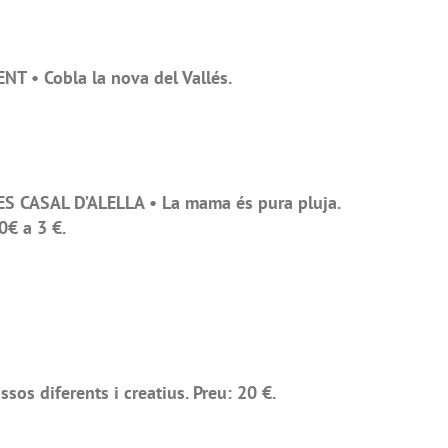
T • Cobla la nova del Vallés.
S CASAL D’ALELLA • La mama és pura pluja.
0€ a 3 €.
os diferents i creatius. Preu: 20 €.