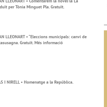
N LLEONART • Comentarem la novel·la La
duït per Tònia Minguet Pla. Gratuït.
N LLEONART • “Eleccions municipals: canvi de
tasusagna. Gratuït. Més informació
 I NIRELL • Homenatge a la República.