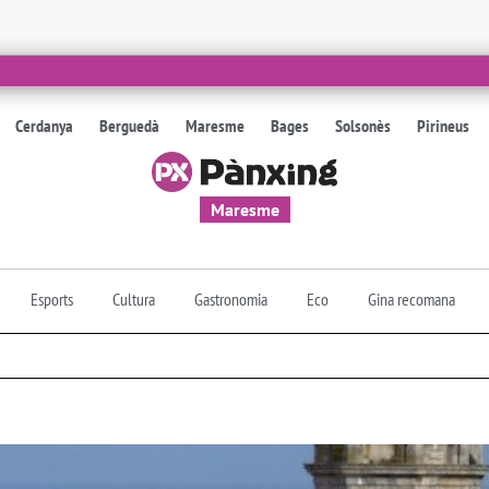
Cerdanya
Berguedà
Maresme
Bages
Solsonès
Pirineus
Maresme
Esports
Cultura
Gastronomia
Eco
Gina recomana