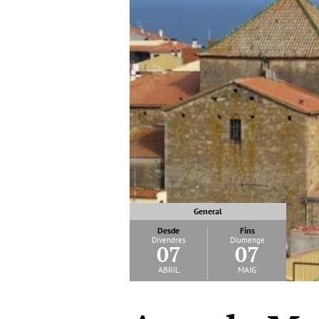
General
Desde
Fins
Divendres
Diumenge
07
07
abril
maig