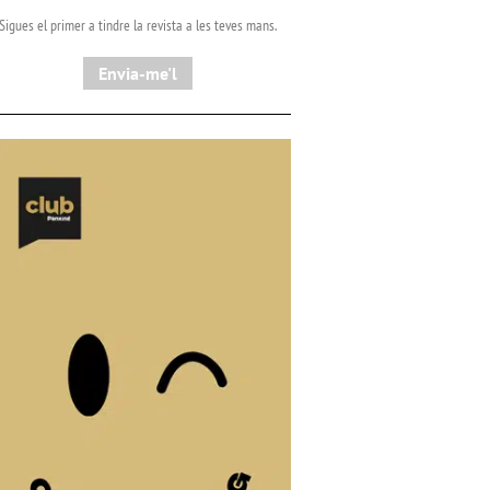
Sigues el primer a tindre la revista a les teves mans.
Envia-me'l