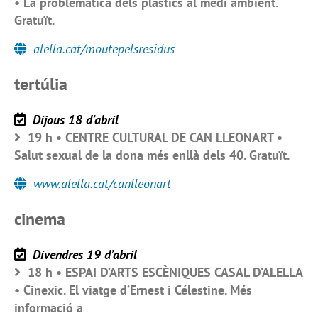
• La problemàtica dels plàstics al medi ambient.
Gratuït.
alella.cat/moutepelsresidus
tertúlia
Dijous 18 d’abril
19 h • CENTRE CULTURAL DE CAN LLEONART •
Salut sexual de la dona més enllà dels 40. Gratuït.
www.alella.cat/canlleonart
cinema
Divendres 19 d’abril
18 h • ESPAI D’ARTS ESCÈNIQUES CASAL D’ALELLA
• Cinexic. El viatge d’Ernest i Célestine. Més
informació a