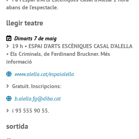
abans de l’espectacle.
llegir teatre
Dimarts 7 de maig
19 h • ESPAI D’ARTS ESCÈNIQUES CASAL D’ALELLA
• Els Criminals, de Ferdinand Bruckner. Més
informació
www.alella.cat/espaialella
Gratuït. Inscripcions:
b.alella.fg@diba.cat
i 93 555 90 55.
sortida