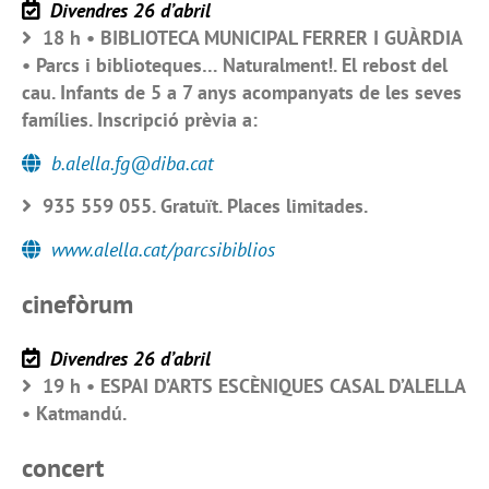
Divendres 26 d’abril
18 h • BIBLIOTECA MUNICIPAL FERRER I GUÀRDIA
• Parcs i biblioteques… Naturalment!. El rebost del
cau. Infants de 5 a 7 anys acompanyats de les seves
famílies. Inscripció prèvia a:
b.alella.fg@diba.cat
935 559 055. Gratuït. Places limitades.
www.alella.cat/parcsibiblios
cinefòrum
Divendres 26 d’abril
19 h • ESPAI D’ARTS ESCÈNIQUES CASAL D’ALELLA
• Katmandú.
concert