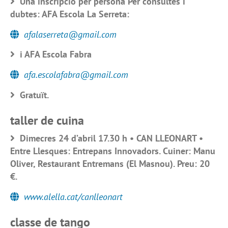
Una inscripció per persona Per consultes i
dubtes: AFA Escola La Serreta:
afalaserreta@gmail.com
i AFA Escola Fabra
afa.escolafabra@gmail.com
Gratuït.
taller de cuina
Dimecres 24 d’abril 17.30 h • CAN LLEONART •
Entre Llesques: Entrepans Innovadors. Cuiner: Manu
Oliver, Restaurant Entremans (El Masnou). Preu: 20
€.
www.alella.cat/canlleonart
classe de tango