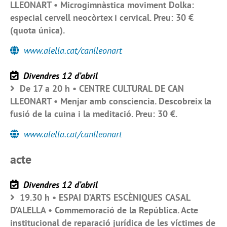
LLEONART • Microgimnàstica moviment Dolka:
especial cervell neocòrtex i cervical. Preu: 30 €
(quota única).
www.alella.cat/canlleonart
Divendres 12 d’abril
De 17 a 20 h • CENTRE CULTURAL DE CAN
LLEONART • Menjar amb consciencia. Descobreix la
fusió de la cuina i la meditació. Preu: 30 €.
www.alella.cat/canlleonart
acte
Divendres 12 d’abril
19.30 h • ESPAI D’ARTS ESCÈNIQUES CASAL
D’ALELLA • Commemoració de la República. Acte
institucional de reparació jurídica de les víctimes de