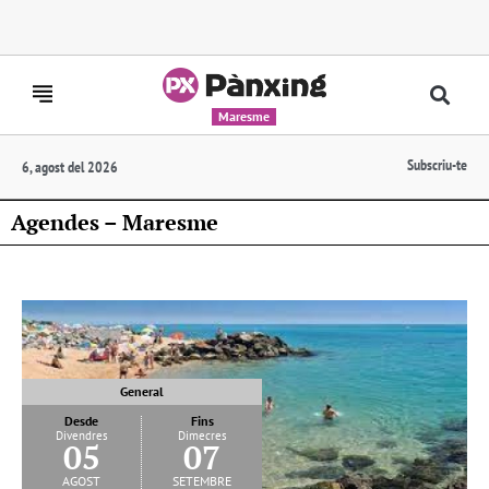
Maresme
Subscriu-te
6, agost del 2026
Agendes – Maresme
General
Desde
Fins
Divendres
Dimecres
05
07
agost
setembre