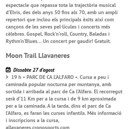
espectacle que repassa tota la trajectòria musical
d’Elvis, des dels anys 50 fins als 70, amb un ampli
repertori que inclou els principals èxits així com
cançons de les seves pel·lícules i concerts més
cèlebres. Gospel, Rock’n’roll, Country, Baladas i
Rythm’n’Blues… Un concert per gaudir! Gratuït.
Moon Trail Llavaneres
Dissabte 27 d’agost
19 h • PARC DE CA L’ALFARO •. Cursa a peu i
caminada popular nocturna per muntanya, amb
sortida i arribada al parc de Ca l’Alfaro. El recorregut
serà d’11 Km per a la cursa i de 9 km aproximada
per a la caminada. A la tarda, dins el parc de Ca
l’Alfaro, es faran les curses infantils. Més informació
i inscripcions a la cursa,
allavaneres.cronosports.com