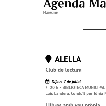
Agenda Mar
Maresme
ALELLA
Club de lectura
Dijous 7 de juliol
20 h • BIBLIOTECA MUNICIPAL FE
Luis Landero. Conduït per Tònia M
Llibres amb veu pròpia