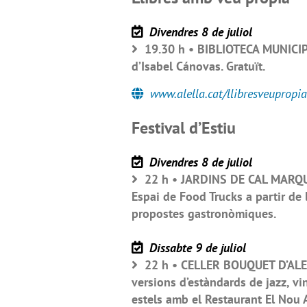
Divendres 8 de juliol
19.30 h • BIBLIOTECA MUNICIP
d’Isabel Cánovas. Gratuït.
www.alella.cat/llibresveupropia
Festival d’Estiu
Divendres 8 de juliol
22 h • JARDINS DE CAL MARQUÈS
Espai de Food Trucks a partir de 
propostes gastronòmiques.
Dissabte 9 de juliol
22 h • CELLER BOUQUET D’ALELL
versions d’estàndards de jazz, vin
estels amb el Restaurant El Nou A