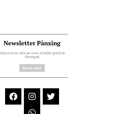
Newsletter Pànxing
Subscriu-te per rebre per correu el butlletí gratuït de
Pànxing.net​
Envia-me'l