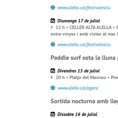
www.alella.cat/festivalestiu
Diumenge 17 de juliol
12 h • CELLER ALTA ALELLA • SE
entre vinyes i amb vistes al mar. 
www.alella.cat/festivalestiu
Paddle surf sota la lluna
Divendres 15 de juliol
20 h • Platja del Masnou • Preu
www.alella.cat/agora
Sortida nocturna amb ll
Dissabte 16 de juliol