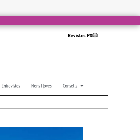
Revistes PX
Entrevistes
Nens i joves
Consells