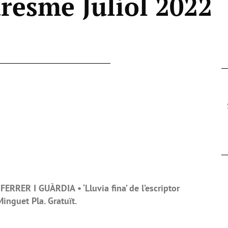
esme Juliol 2022
RRER I GUÀRDIA • ‘Lluvia fina’ de l’escriptor
inguet Pla. Gratuït.