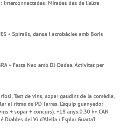
Interconnectades: Mirades des de l’altra
S • Spiralis, dansa i acrobàcies amb Boris
A • Festa Neo amb DJ Dadaa. Activitat per
osi. Tast de vins, sopar gaudint de la comèdia,
lar al ritme de PD Tarras. L’equip guanyador
 vins + sopar + concurs). +18 anys.0.30 h• CAN
Diables del Vi d’Alella i Esplai Guaita’l.