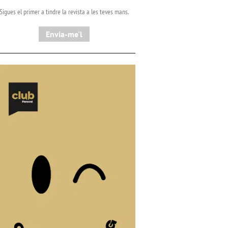
Sigues el primer a tindre la revista a les teves mans.
Envia-me'l