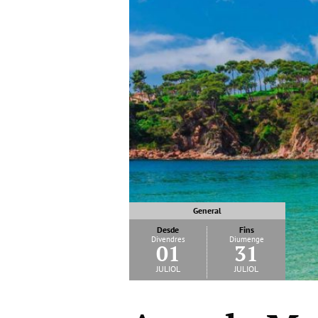
General
Desde
Fins
Divendres
Diumenge
01
31
juliol
juliol