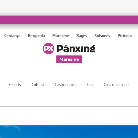
Cerdanya
Berguedà
Maresme
Bages
Solsonès
Pirineus
Maresme
Esports
Cultura
Gastronomia
Eco
Gina recomana