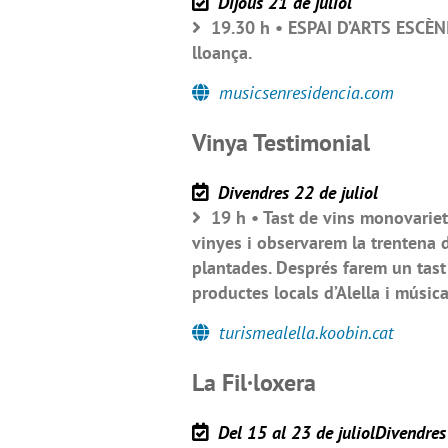
Dijous 21 de juliol
19.30 h • ESPAI D’ARTS ESCÈNI
lloança.
musicsenresidencia.com
Vinya Testimonial
Divendres 22 de juliol
19 h • Tast de vins monovariet
vinyes i observarem la trentena d
plantades. Després farem un tas
productes locals d’Alella i músic
turismealella.koobin.cat
La Fil·loxera
Del 15 al 23 de juliolDivendres 