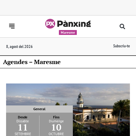
Maresme
Subscriu-te
8, agost del 2026
Agendes – Maresme
General
Desde
Fins
Dissabte
Diumenge
11
10
setembre
octubre