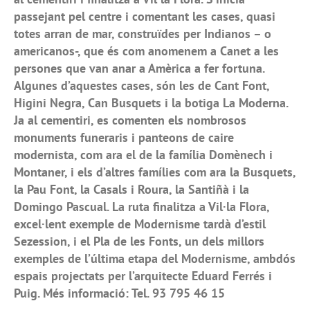
passejant pel centre i comentant les cases, quasi
totes arran de mar, construïdes per Indianos – o
americanos-, que és com anomenem a Canet a les
persones que van anar a Amèrica a fer fortuna.
Algunes d’aquestes cases, són les de Cant Font,
Higini Negra, Can Busquets i la botiga La Moderna.
Ja al cementiri, es comenten els nombrosos
monuments funeraris i panteons de caire
modernista, com ara el de la família Domènech i
Montaner, i els d’altres famílies com ara la Busquets,
la Pau Font, la Casals i Roura, la Santiñà i la
Domingo Pascual. La ruta finalitza a Vil·la Flora,
excel·lent exemple de Modernisme tardà d’estil
Sezession, i el Pla de les Fonts, un dels millors
exemples de l’última etapa del Modernisme, ambdós
espais projectats per l’arquitecte Eduard Ferrés i
Puig. Més informació: Tel. 93 795 46 15