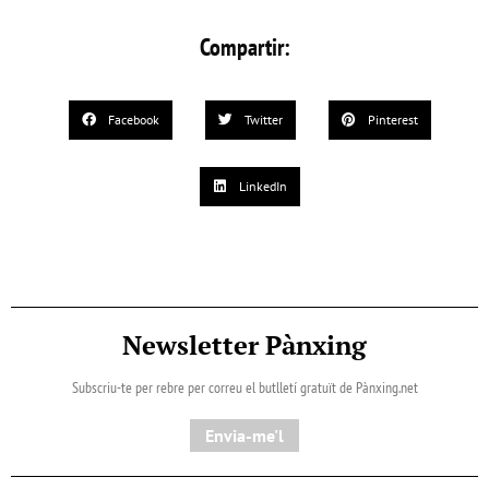
Compartir:
Facebook
Twitter
Pinterest
LinkedIn
Newsletter Pànxing
Subscriu-te per rebre per correu el butlletí gratuït de Pànxing.net​
Envia-me'l