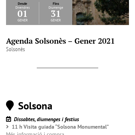
Desde
Fins
Divendres
Diumenge
01
31
gener
gener
Agenda Solsonès – Gener 2021
Solsonès
Solsona
Dissabtes, diumenges i festius
11 h Visita guiada “Solsona Monumental”
Més informació i compra