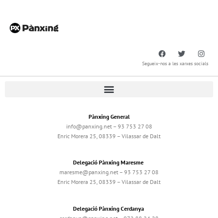
Segueix-nos a les xarxes socials
Pànxing General
info@panxing.net – 93 753 27 08
Enric Morera 25, 08339 – Vilassar de Dalt
Delegació Pànxing Maresme
maresme@panxing.net – 93 753 27 08
Enric Morera 25, 08339 – Vilassar de Dalt
Delegació Pànxing Cerdanya