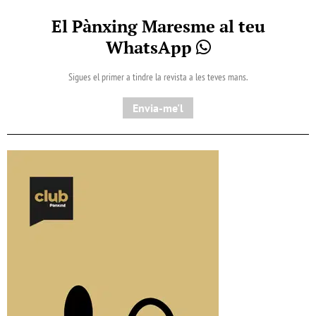
El Pànxing Maresme al teu
WhatsApp
Sigues el primer a tindre la revista a les teves mans.
Envia-me'l