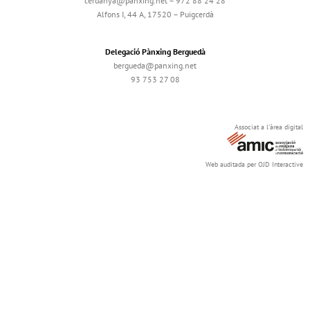
cerdanya@panxing.net – 972 88 24 28
Alfons I, 44 A, 17520 – Puigcerdà
Delegació Pànxing Berguedà
bergueda@panxing.net
93 753 27 08
Associat a l'àrea digital
Web auditada per OJD Interactive