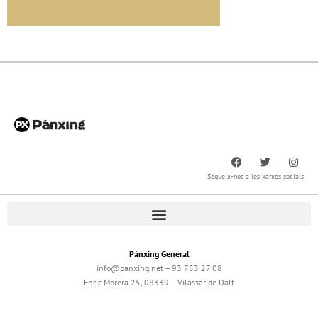
Segueix-nos a les xarxes socials
Pànxing General
info@panxing.net – 93 753 27 08
Enric Morera 25, 08339 – Vilassar de Dalt