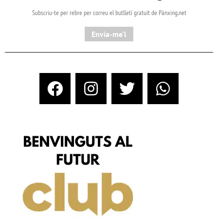
Subscriu-te per rebre per correu el butlletí gratuït de Pànxing.net​
Envia-me'l