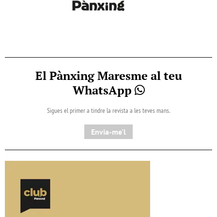
El Pànxing Maresme al teu
WhatsApp
Sigues el primer a tindre la revista a les teves mans.
Envia-me'l