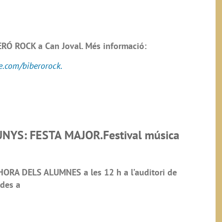
Ó ROCK a Can Joval. Més informació:
te.com/biberorock.
YS: FESTA MAJOR.Festival música
ORA DELS ALUMNES a les 12 h a l’auditori de
ades a