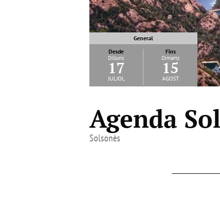
General
Desde
Fins
Dilluns
Dimarts
17
15
juliol
agost
Agenda Sol
Solsonès