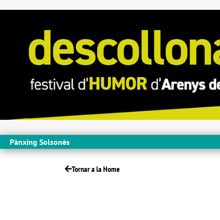
Pànxing Solsonès
Tornar a la Home