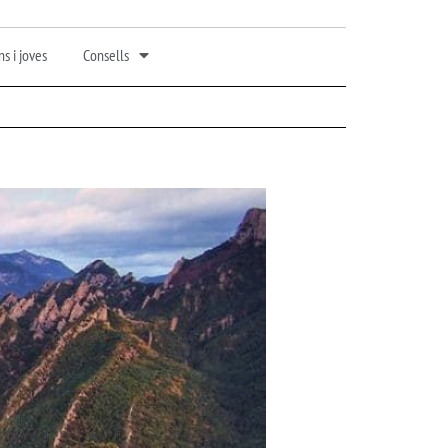
s i joves
Consells