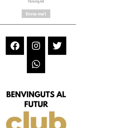
Pànxing.net​
Envia-me'l