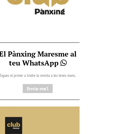
El Pànxing Maresme al
teu WhatsApp
Sigues el primer a tindre la revista a les teves mans.
Envia-me'l